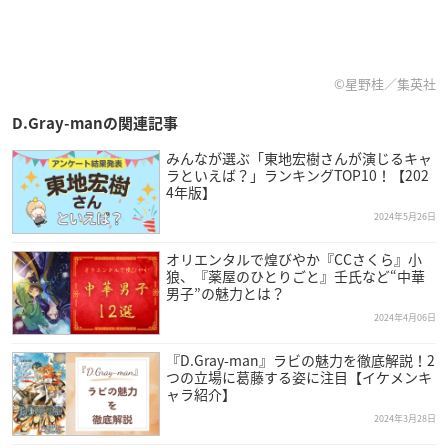
©星野桂／集英社
D.Gray-manの関連記事
みんなが選ぶ「東地宏樹さんが演じるキャ
ラといえば？」ランキングTOP10！【202
4年版】
2024年5月26日
オリエンタルで煌びやか『CCさくら』小
狼、『薬屋のひとりごと』壬氏など“中華
男子”の魅力とは？
2024年4月06日
『D.Gray-man』ラビの魅力を徹底解説！2
つの立場に葛藤する姿に注目【イケメンキ
ャラ紹介】
2024年3月28日