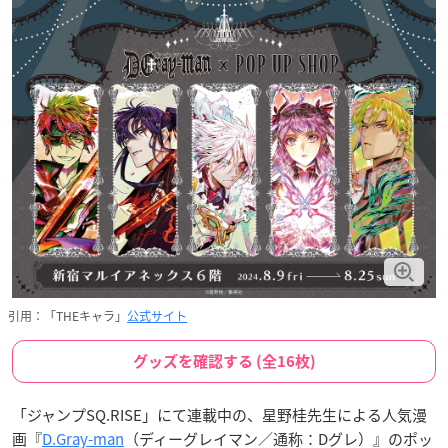
引用：「THEキャラ」
公式サイト
グッズを確認する (全16枚)
「ジャンプSQ.RISE」にて連載中の、星野桂先生による人気漫
画『
D.Gray-man
（ディーグレイマン／通称：Dグレ）』のポッ