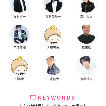
鈴村健一
諏訪部順一
森川智之
花江夏樹
大塚芳忠
稲田徹
村瀬歩
三宅健太
斉藤壮馬
KEYWORDS