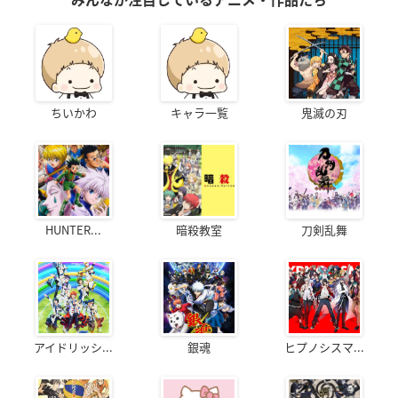
みんなが注目しているアニメ・作品たち
ちいかわ
キャラ一覧
鬼滅の刃
HUNTER...
暗殺教室
刀剣乱舞
アイドリッシ...
銀魂
ヒプノシスマ...