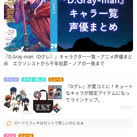
『D.Gray-man（Dグレ）』キャラクター一覧・アニメ声優まと
め エクソシストから千年伯爵・ノアの一族まで
イベント
オタ活・推し活
ニュース
『Dグレ』が夏コミに！キュート
なキャラが限定アイテムになっ
てラインナップ。
3コメント
ロードとティキはセットで欲しいのになぁ
アニメ
ニュース