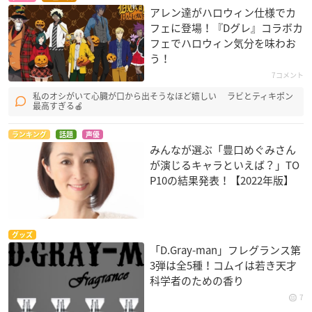
アレン達がハロウィン仕様でカ
フェに登場！『Dグレ』コラボカ
フェでハロウィン気分を味わお
う！
7コメント
私のオシがいて心臓が口から出そうなほど嬉しい ラビとティキポン
最高すぎる🍎
ランキング
話題
声優
みんなが選ぶ「豊口めぐみさん
が演じるキャラといえば？」TO
P10の結果発表！【2022年版】
グッズ
「D.Gray-man」フレグランス第
3弾は全5種！コムイは若き天才
科学者のための香り
7