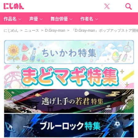
に
じ
め
ん
作品名
声優
舞台俳優
作者名
にじめん
>
ニュース
>
D.Gray-man
> 『D.Gray-man』ポップアップス