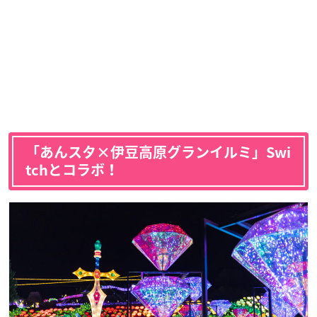
「あんスタ×伊豆高原グランイルミ」Swi
tchとコラボ！