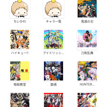
ちいかわ
キャラ一覧
鬼滅の刃
ハイキュー!!
アイドリッシ...
刀剣乱舞
暗殺教室
銀魂
HUNTER...