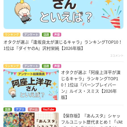
ランキング
アンケート
話題
声優
オタクが選ぶ「逢坂良太が演じるキャラ」ランキングTOP10！
1位は『ダイヤのA』沢村栄純【2026年版】
2コメント
ランキング
アンケート
話題
声優
オタクが選ぶ「阿座上洋平が演
じるキャラ」ランキングTOP1
0！1位は『バーンブレイバー
ン』ルイス・スミス【2026年
版】
話題
アプリ
ゲーム
YouTube
【保存版】『あんスタ』シャッ
フルユニット歴代まとめ！「√At