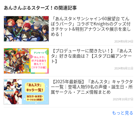
小学生：1,100円
あんさんぶるスターズ！の関連記事
幼児：500円
「あんスタ×サンシャイン60展望台 てん
ぼうパーク」コラボでKnightsのグッズ付
【チケット概要】
きチケット&特別アナウンスや展示を楽し
める！
チケットの販売は、窓口の他に電子チケット（
アソビュー
）
各種コンビニエンスストア、セブンイレブン、ローソンなど各
2024年8月14日
種
【プロデューサーに聞きたい！】『あんス
タ』好きな楽曲は？【スタプロ編アンケー
※現地購入、前売り券、他割引にてご入園の場合も、全てのお
ト】
客様がカードプレゼントの対象となります
2024年8月11日
※なくなり次第終了となりますのでご了承ください
【2025年最新版】『あんスタ』キャラクタ
ー一覧｜登場人物59名の声優・誕生日・所
属サークル・アニメ情報まとめ
2025年10月27日
もっと見る