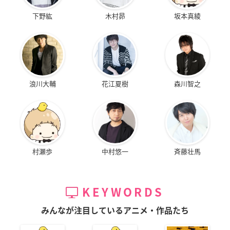
下野紘
木村昴
坂本真綾
浪川大輔
花江夏樹
森川智之
村瀬歩
中村悠一
斉藤壮馬
KEYWORDS
みんなが注目しているアニメ・作品たち