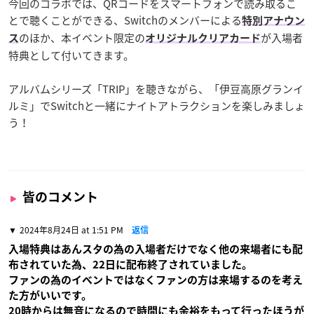
今回のコラボでは、QRコードをスマートフォンで読み取るこ
とで聴くことができる、Switchのメンバーによる
特別アナウン
のほか、本イベント限定の
が入場者
ス
オリジナルクリアカード
特典として付いてきます。
アルバムシリーズ「TRIP」を聴きながら、「伊豆高原グランイ
ルミ」でSwitchと一緒にナイトアトラクションを楽しみましょ
う！
皆のコメント
2024年8月24日 at 1:51 PM
返信
入場特典はあんスタの為の入場者だけでなく他の来場者にも配
布されていた為、22日に配布終了されていました。
ファンの為のイベントではなくファンの方は来場するのを考え
た方がいいです。
20時からは無音になるので時間にも余裕をもって行ったほうが