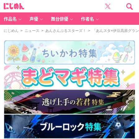
に
じ
め
ん
作品名
声優
舞台俳優
作者名
にじめん
>
ニュース
>
あんさんぶるスターズ！
> 「あんスタ×伊豆高原グラン