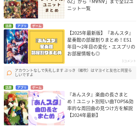
oZ」から「M∀N∀」まで全12ユ
ニット一覧
話題
アプリ
ゲーム
【2025年最新版】『あんスタ』
星奏館の部屋割りまとめ！ES1
年目〜2年目の変化・エスプリの
お部屋情報も◎
3コメント
アカウントなしで失礼します ぶっき（維吹）はマヨイと友也と同室ら
しいですよ
話題
アプリ
ゲーム
『あんスタ』楽曲の長さまと
め！ユニット別短い曲TOP5&効
率的な周回曲の見つけ方を解説
【2024年最新】