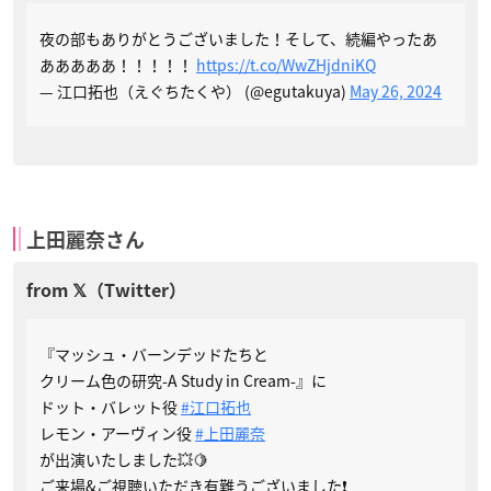
夜の部もありがとうございました！そして、続編やったあ
あああああ！！！！！
https://t.co/WwZHjdniKQ
— 江口拓也（えぐちたくや） (@egutakuya)
May 26, 2024
上田麗奈さん
『マッシュ・バーンデッドたちと
クリーム色の研究-A Study in Cream-』に
ドット・バレット役
#江口拓也
レモン・アーヴィン役
#上田麗奈
が出演いたしました💥🍋
ご来場&ご視聴いただき有難うございました❗️