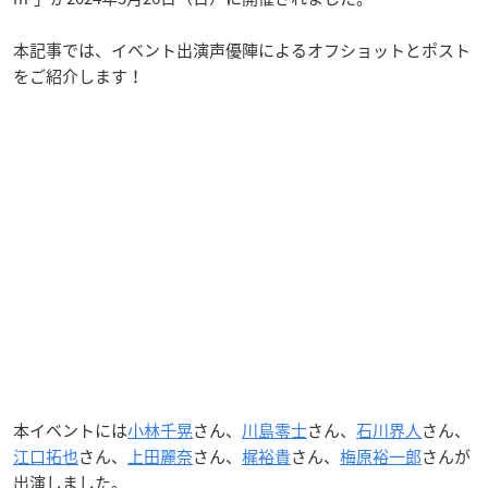
本記事では、イベント出演声優陣によるオフショットとポスト
をご紹介します！
本イベントには
小林千晃
さん、
川島零士
さん、
石川界人
さん、
江口拓也
さん、
上田麗奈
さん、
梶裕貴
さん、
梅原裕一郎
さんが
出演しました。