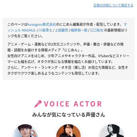
記事の内容について報告する
このページは
kusuguru株式会社
のにじめん編集部が作成・配信しています。
マ
ッシュル-MASHLE-
/
川島零士
/
上田麗奈
/
梅原裕一郎
/
江口拓也
の最新情報はリ
ンク先をご覧ください。
アニメ・ゲーム・漫画などの2次元コンテンツや、声優・舞台・俳優などの情
報・話題をお届けする情報メディア「にじめん」。
女性向けアニメをはじめ、少年アニメやキャラクター作品、VTuberなどストリー
マーにも幅を広げ、オタクが気になる情報を幅広くお届けしています。
さらに、アンケート・ランキング・オタ活（推し活）お役立ち情報など、女性オ
タクがワクワク楽しめるようなコンテンツも発信しています。
VOICE ACTOR
みんなが気になっている声優さん