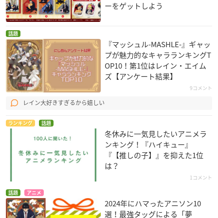
ーをゲットしよう
話題
『マッシュル-MASHLE-』ギャッ
プが魅力的なキャラランキングT
OP10！第1位はレイン・エイム
ズ【アンケート結果】
9コメント
レイン大好きすぎるから嬉しい
ランキング
話題
冬休みに一気見したいアニメラ
ンキング！『ハイキュー』
『【推しの子】』を抑えた1位
は？
1コメント
話題
アニメ
2024年にハマったアニソン10
選！最強タッグによる「夢