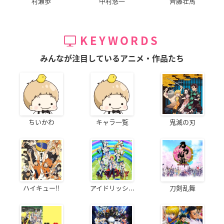
村瀬歩
中村悠一
斉藤壮馬
KEYWORDS
みんなが注目しているアニメ・作品たち
ちいかわ
キャラ一覧
鬼滅の刃
ハイキュー!!
アイドリッシ...
刀剣乱舞