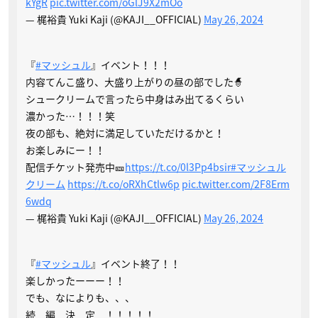
kYgR
pic.twitter.com/oGlJ9X2mOo
— 梶裕貴 Yuki Kaji (@KAJI__OFFICIAL)
May 26, 2024
『
#マッシュル
』イベント！！！
内容てんこ盛り、大盛り上がりの昼の部でした🧙
シュークリームで言ったら中身はみ出てるくらい
濃かった…！！！笑
夜の部も、絶対に満足していただけるかと！
お楽しみにー！！
配信チケット発売中🎫
https://t.co/0l3Pp4bsir
#マッシュル
クリーム
https://t.co/oRXhCtlw6p
pic.twitter.com/2F8Erm
6wdq
— 梶裕貴 Yuki Kaji (@KAJI__OFFICIAL)
May 26, 2024
『
#マッシュル
』イベント終了！！
楽しかったーーー！！
でも、なによりも、、、
続 編 決 定 ！！！！！