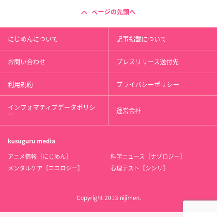
ページの先頭へ
にじめんについて
記事掲載について
お問い合わせ
プレスリリース送付先
利用規約
プライバシーポリシー
インフォマティブデータポリシ
運営会社
ー
kusuguru
media
アニメ情報［にじめん］
科学ニュース［ナゾロジー］
メンタルケア［ココロジー］
心理テスト［シンリ］
Copyright 2013 nijimen.