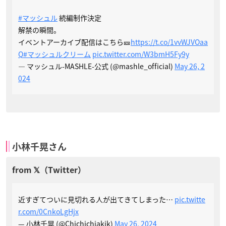
#マッシュル
続編制作決定
解禁の瞬間。
イベントアーカイブ配信はこちら🎫
https://t.co/1vvWJVOaa
Q
#マッシュルクリーム
pic.twitter.com/W3bmH5Fy9y
— マッシュル-MASHLE-公式 (@mashle_official)
May 26, 2
024
小林千晃さん
近すぎてついに見切れる人が出てきてしまった…
pic.twitte
r.com/0CnkoLgHjx
— 小林千晃 (@Chichichiakik)
May 26, 2024