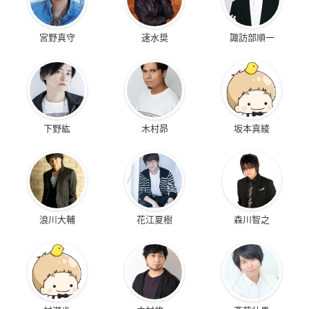
宮野真守
速水奨
諏訪部順一
下野紘
木村昴
坂本真綾
浪川大輔
花江夏樹
森川智之