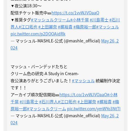
▼夜公演18:30〜
配信チケット販売中🎫
https://t.co/1vvWJVOaaQ
▼推奨タグ
#マッシュルクリーム
#小林千晃
#川島零士
#石川
界人
#江口拓也
#上田麗奈
#梶裕貴
#梅原裕一郎
#マッシュル
pic.twitter.com/p2DOOAidRk
— マッシュル-MASHLE-公式 (@mashle_official)
May 26, 2
024
マッシュ・バーンデッドたちと
クリーム色の研究-A Study in Cream-
夜公演ありがとうございました！
#マッシュル
続編制作決定
です！！
アーカイブ順次配信開始🎫
https://t.co/1vvWJVOaaQ
#小林
千晃
#川島零士
#石川界人
#江口拓也
#上田麗奈
#梶裕貴
#梅
原裕一郎
#マッシュルクリーム
pic.twitter.com/ymWYo3NtTI
— マッシュル-MASHLE-公式 (@mashle_official)
May 26, 2
024