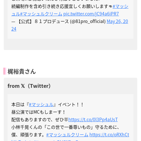
続編制作を含め引き続き応援宜しくお願いします👊
#マッシ
ュル
#マッシュルクリーム
pic.twitter.com/jC94a6iPR7
— 【公式】８１プロデュース (@81pro_official)
May 26, 20
24
梶裕貴さん
本日は『
#マッシュル
』イベント！！
昼公演ではMCもしまーす！
配信もありますので、ぜひ🐰
https://t.co/0l3Pp4aUsT
小林千晃くんの「この世で一番尊いもの」守るために、
僕、頑張ります。
#マッシュルクリーム
https://t.co/oRXhCt