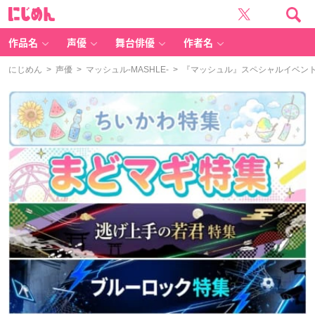
に
じ
め
ん
作品名
声優
舞台俳優
作者名
にじめん
>
声優
>
マッシュル-MASHLE-
> 『マッシュル』スペシャルイベン