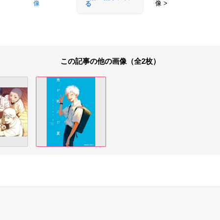
像
像 >
る
この記事の他の画像（全2枚）