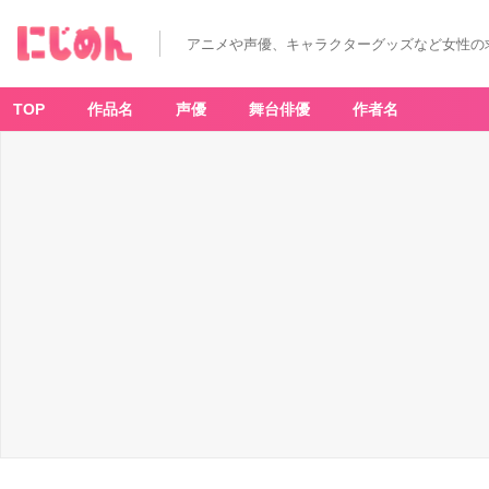
光
が
死
アニメや声優、キャラクターグッズなど女性の
ん
だ
夏
1
(角
TOP
作品名
声優
舞台俳優
作者名
川
コ
ミ
ッ
ク
ス・
エ
ー
ス)
-
ア
ニ
メ
情
報
サ
イ
ト
に
じ
め
ん