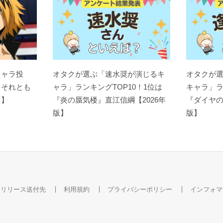
キャラ投
オタクが選ぶ「速水奨が演じるキ
オタクが
？それとも
ャラ」ランキングTOP10！1位は
キャラ」ラ
ト】
『炎の蜃気楼』直江信綱【2026年
『ダイヤの
版】
版】
スリリース送付先
利用規約
プライバシーポリシー
インフォマ