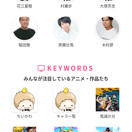
花江夏樹
村瀬歩
大塚芳忠
稲田徹
斉藤壮馬
木村昴
KEYWORDS
みんなが注目しているアニメ・作品たち
ちいかわ
キャラ一覧
鬼滅の刃