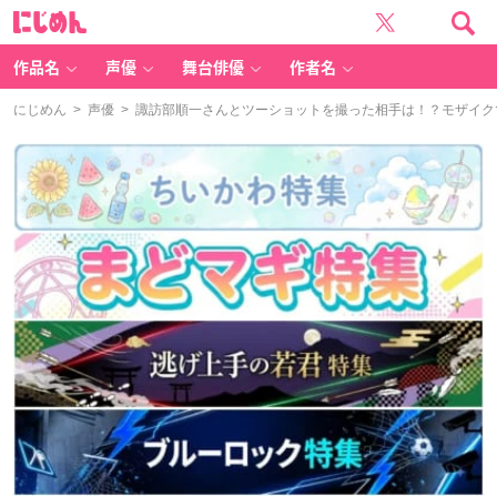
に
じ
め
ん
作品名
声優
舞台俳優
作者名
にじめん
>
声優
> 諏訪部順一さんとツーショットを撮った相手は！？モザイク