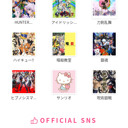
HUNTER...
アイドリッシ...
刀剣乱舞
ハイキュー!!
暗殺教室
銀魂
ヒプノシスマ...
サンリオ
呪術廻戦
OFFICIAL SNS