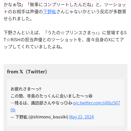
かなぁ🥰
」「
無事にコンプリートしたんだね
」と、ツーショッ
トのお相手は声優の
下野紘
さんじゃないかという反応が多数寄
せられました。
下野さんといえば、『うたの☆プリンスさまっ♪』に登場するS
T☆RISHの担当声優とのツーショットを、度々自身のXにてア
ップしてくれていましたよね。
お疲れさま〜っ‼️
この間、寺島のたっくんに会いました〜っ😆
…残るは、諏訪部さんやなっ😏👍
pic.twitter.com/sl6bzS07
0b
— 下野紘 (@shimono_kousiki)
May 22, 2024