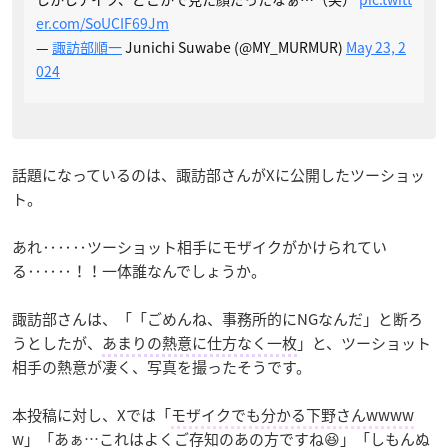
er.com/SoUCIF69Jm
—
諏訪部順一
Junichi Suwabe (@MY_MURMUR)
May 23, 2
024
話題になっているのは、諏訪部さんがXに公開したツーショッ
ト。
あれ‥‥‥ツーショット相手にモザイクがかけられてい
る‥‥‥！！一体誰なんでしょうか。
諏訪部さんは、「「ごめんね、事務所的にNGなんだ」と断ろ
うとしたが、
あまりの熱意に仕方なく一枚
」と、ツーショット
相手の熱意が凄く、写真を撮ったそうです。
本投稿に対し、Xでは「
モザイクでも分かる下野さんwwww
w
」「
あぁ…これはよくご存知のあの方ですね😆
」「
しもんぬ