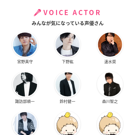
VOICE ACTOR
みんなが気になっている声優さん
宮野真守
下野紘
速水奨
諏訪部順一
鈴村健一
森川智之