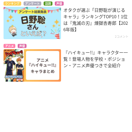
ランキング
アンケート
話題
声優
オタクが選ぶ「日野聡が演じる
キャラ」ランキングTOP10！1位
は『鬼滅の刃』煉󠄁獄杏寿郎【202
6年版】
2コメント
アニメ
声優
『ハイキュー!!』キャラクター一
覧！登場人物を学校・ポジショ
ン・アニメ声優つきで全紹介