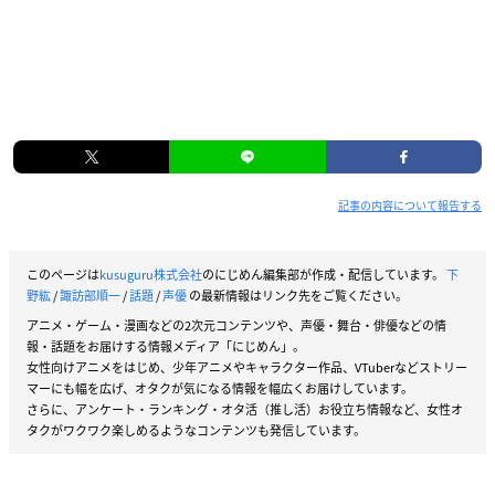
記事の内容について報告する
このページは
kusuguru株式会社
のにじめん編集部が作成・配信しています。
下
野紘
/
諏訪部順一
/
話題
/
声優
の最新情報はリンク先をご覧ください。
アニメ・ゲーム・漫画などの2次元コンテンツや、声優・舞台・俳優などの情
報・話題をお届けする情報メディア「にじめん」。
女性向けアニメをはじめ、少年アニメやキャラクター作品、VTuberなどストリー
マーにも幅を広げ、オタクが気になる情報を幅広くお届けしています。
さらに、アンケート・ランキング・オタ活（推し活）お役立ち情報など、女性オ
タクがワクワク楽しめるようなコンテンツも発信しています。