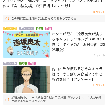
オタクが選ぶ「速水奨が演じるキャラ」ランキングTOP10！1
位は『炎の蜃気楼』直江信綱【2026年版】
14コメント
この時代に直江信綱が1位になるのおもろすぎるw
ランキング
アンケート
話題
声優
オタクが選ぶ「逢坂良太が演じ
るキャラ」ランキングTOP10！1
位は『ダイヤのA』沢村栄純【20
26年版】
2コメント
アンケート
話題
声優
内山昂輝が演じる好きなキャラ
投票！やっぱり月島蛍？それと
も狗巻棘？【アンケート】
18コメント
絶賛放送中、二十世紀電氣目録の三添洋輔が熱いです 内山さんが自身
が出来る事全てぶち込んだ…