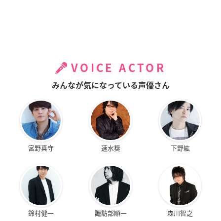
VOICE ACTOR
みんなが気になっている声優さん
宮野真守
速水奨
下野紘
鈴村健一
諏訪部順一
森川智之