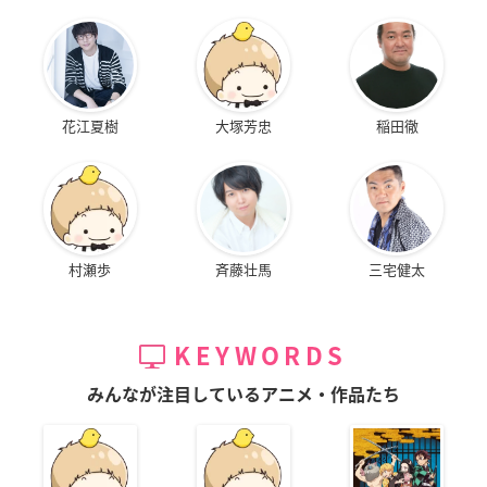
花江夏樹
大塚芳忠
稲田徹
村瀬歩
斉藤壮馬
三宅健太
KEYWORDS
みんなが注目しているアニメ・作品たち