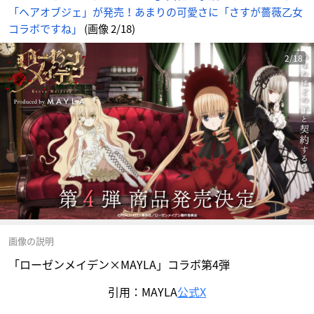
「ヘアオブジェ」が発売！あまりの可愛さに「さすが薔薇乙女
コラボですね」
(画像 2/18)
2/18
画像の説明
「ローゼンメイデン×MAYLA」コラボ第4弾
引用：MAYLA
公式X