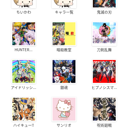
ちいかわ
キャラ一覧
鬼滅の刃
HUNTER...
暗殺教室
刀剣乱舞
アイドリッシ...
銀魂
ヒプノシスマ...
ハイキュー!!
サンリオ
呪術廻戦