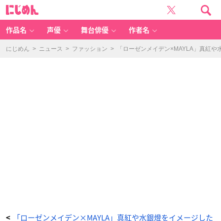
「ロ
に
ー
じ
ゼ
め
ン
ん
メ
イ
作品名
声優
舞台俳優
作者名
デ
ン
×
M
にじめん
>
ニュース
>
ファッション
>
「ローゼンメイデン×MAYLA」真紅
A
YL
A」
コ
ラ
ボ
第
4
弾
-
ア
ニ
メ
情
報
サ
イ
ト
に
じ
め
ん
「ローゼンメイデン×MAYLA」真紅や水銀燈をイメージした
<