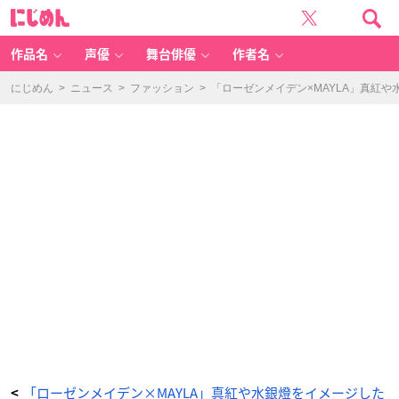
「ロ
に
ー
じ
ゼ
め
ン
ん
メ
イ
作品名
声優
舞台俳優
作者名
デ
ン
×
M
にじめん
>
ニュース
>
ファッション
>
「ローゼンメイデン×MAYLA」真紅
A
YL
A」
ヘ
ア
オ
ブ
ジ
ェ
-
ア
ニ
メ
情
報
サ
イ
ト
に
じ
め
ん
「ローゼンメイデン×MAYLA」真紅や水銀燈をイメージした
<