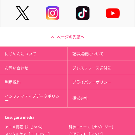
ページの先頭へ
にじめんについて
記事掲載について
お問い合わせ
プレスリリース送付先
利用規約
プライバシーポリシー
インフォマティブデータポリシ
運営会社
ー
kusuguru
media
アニメ情報［にじめん］
科学ニュース［ナゾロジー］
メンタルケア［ココロジー］
心理テスト［シンリ］