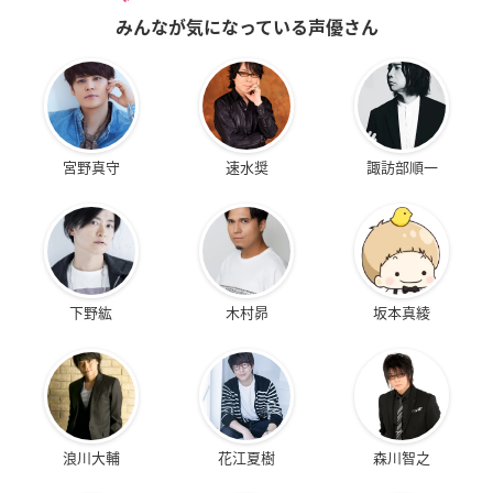
みんなが気になっている声優さん
宮野真守
速水奨
諏訪部順一
下野紘
木村昴
坂本真綾
浪川大輔
花江夏樹
森川智之