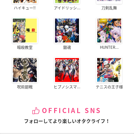
ハイキュー!!
アイドリッシ...
刀剣乱舞
暗殺教室
銀魂
HUNTER...
呪術廻戦
ヒプノシスマ...
テニスの王子様
OFFICIAL SNS
フォローしてより楽しいオタクライフ！