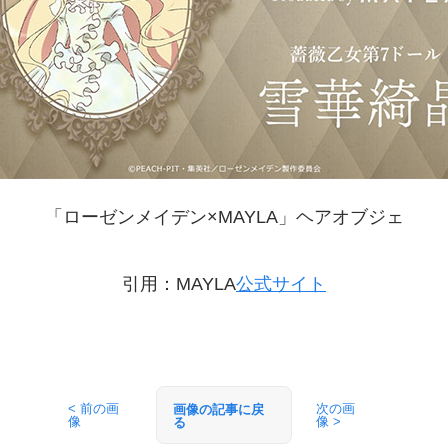
「ローゼンメイデン×MAYLA」ヘアオブジェ
引用：MAYLA
公式サイト
< 前の画
次の画
画像の記事に戻
像
像 >
る