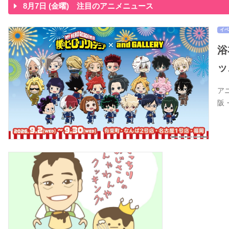
8月7日 (金曜) 注目のアニメニュース
イベ
浴
ッ
ア
阪