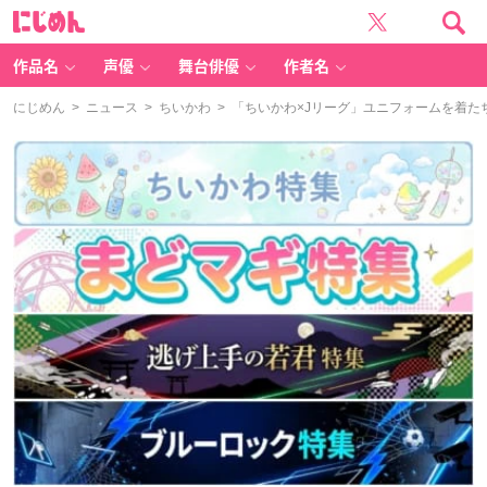
に
じ
め
ん
作品名
声優
舞台俳優
作者名
にじめん
>
ニュース
>
ちいかわ
> 「ちいかわ×Jリーグ」ユニフォームを着