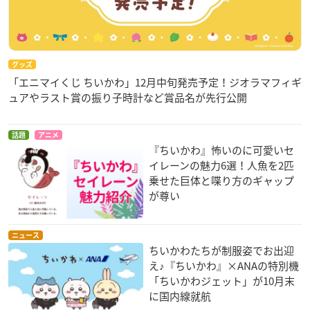
グッズ
「エニマイくじ ちいかわ」12月中旬発売予定！ジオラマフィギ
ュアやラスト賞の振り子時計など賞品名が先行公開
話題
アニメ
『ちいかわ』怖いのに可愛いセ
イレーンの魅力6選！人魚を2匹
乗せた巨体と喋り方のギャップ
が尊い
ニュース
ちいかわたちが制服姿でお出迎
え♪『ちいかわ』×ANAの特別機
「ちいかわジェット」が10月末
に国内線就航