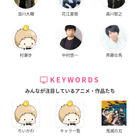
浪川大輔
花江夏樹
森川智之
村瀬歩
中村悠一
斉藤壮馬
KEYWORDS
みんなが注目しているアニメ・作品たち
ちいかわ
キャラ一覧
鬼滅の刃