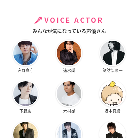
VOICE ACTOR
みんなが気になっている声優さん
宮野真守
速水奨
諏訪部順一
下野紘
木村昴
坂本真綾