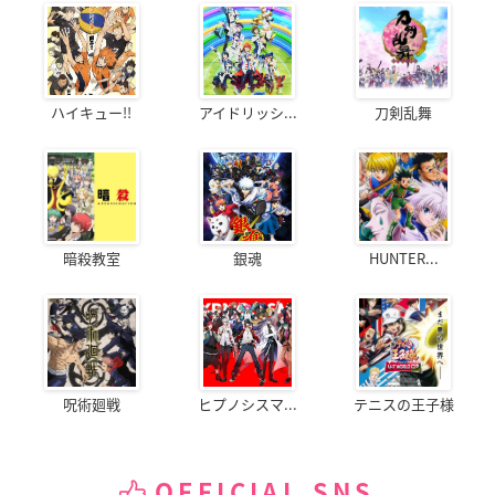
ハイキュー!!
アイドリッシ...
刀剣乱舞
暗殺教室
銀魂
HUNTER...
呪術廻戦
ヒプノシスマ...
テニスの王子様
OFFICIAL SNS