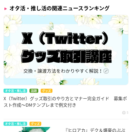
オタ活・推し活の関連ニュースランキング
オタ活・推し活
話題
グッズ
X（Twitter）グッズ取引のやり方とマナー完全ガイド 募集ポ
スト作成〜DMテンプレまで例文付き
5
オタ活・推し活
グッズ
『ヒロアカ』デク＆爆豪のぷぷ