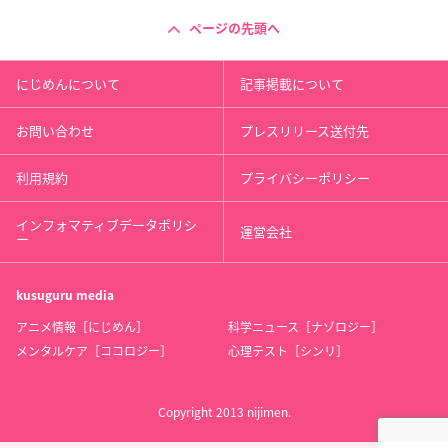
ページの先頭へ
にじめんについて
記事掲載について
お問い合わせ
プレスリリース送付先
利用規約
プライバシーポリシー
インフォマティブデータポリシ
運営会社
ー
kusuguru
media
アニメ情報［にじめん］
科学ニュース［ナゾロジー］
メンタルケア［ココロジー］
心理テスト［シンリ］
Copyright 2013 nijimen.