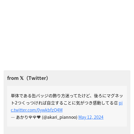
単体である缶バッジの飾り方迷ってたけど、後ろにマグネッ
ト2つくっつければ自立することに気がつき感動してる👏
pi
c.twitter.com/0ywkbfzQ4M
— あかり🌹🌹🧡 (@akari_piannoo)
May 12, 2024