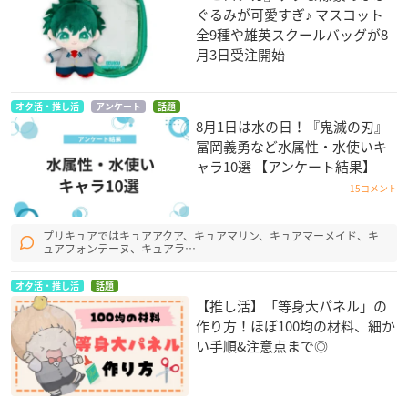
ぐるみが可愛すぎ♪ マスコット
全9種や雄英スクールバッグが8
月3日受注開始
オタ活・推し活
アンケート
話題
8月1日は水の日！『鬼滅の刃』
冨岡義勇など水属性・水使いキ
ャラ10選 【アンケート結果】
15コメント
プリキュアではキュアアクア、キュアマリン、キュアマーメイド、キ
ュアフォンテーヌ、キュアラ…
オタ活・推し活
話題
【推し活】「等身大パネル」の
作り方！ほぼ100均の材料、細か
い手順&注意点まで◎