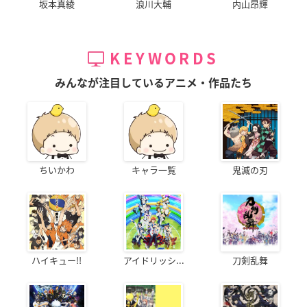
坂本真綾
浪川大輔
内山昂輝
KEYWORDS
みんなが注目しているアニメ・作品たち
ちいかわ
キャラ一覧
鬼滅の刃
ハイキュー!!
アイドリッシ...
刀剣乱舞