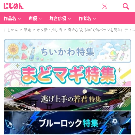
に
じ
め
ん
作品名
声優
舞台俳優
作者名
にじめん
>
話題
>
オタ活・推し活
> 身近な“ある物”で缶バッジを簡単にデ