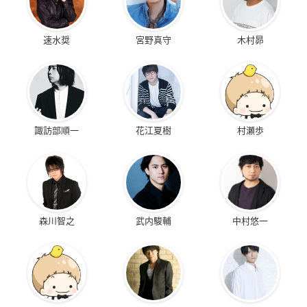
速水奨
宮野真守
木村昴
諏訪部順一
花江夏樹
村瀬歩
森川智之
武内駿輔
中村悠一