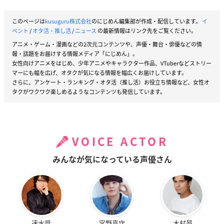
このページは
kusuguru株式会社
のにじめん編集部が作成・配信しています。
イ
ベント
/
オタ活・推し活
/
ニュース
の最新情報はリンク先をご覧ください。
アニメ・ゲーム・漫画などの2次元コンテンツや、声優・舞台・俳優などの情
報・話題をお届けする情報メディア「にじめん」。
女性向けアニメをはじめ、少年アニメやキャラクター作品、VTuberなどストリー
マーにも幅を広げ、オタクが気になる情報を幅広くお届けしています。
さらに、アンケート・ランキング・オタ活（推し活）お役立ち情報など、女性オ
タクがワクワク楽しめるようなコンテンツも発信しています。
VOICE ACTOR
みんなが気になっている声優さん
速水奨
宮野真守
木村昴