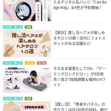
入るデジタル缶バッジ「Can-Ba
dge Mag」全4色が予約開始！
オタ活・推し活
話題
【東京】推し活ヘアメが楽しめ
るサロン10選！店内にフォトス
ポットがある店舗も◎
オタ活・推し活
グッズ
ゲーム
そのまま寝落ちしてOK♪ 「ゲー
ミングロングピロー」が8月発
売！高さ7段階調整＆幅88cmワ
イド
オタ活・推し活
話題
【推し活】「等身大パネル」の
作り方！ほぼ100均の材料、細か