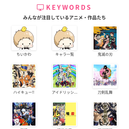
KEYWORDS
みんなが注目しているアニメ・作品たち
ちいかわ
キャラ一覧
鬼滅の刃
ハイキュー!!
アイドリッシ...
刀剣乱舞