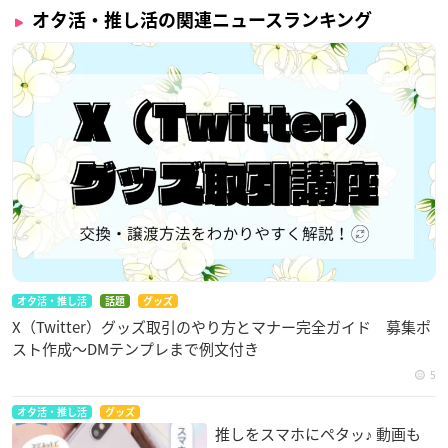
オタ活・推し活の関連ニュースランキング
オタ活・推し活
話題
グッズ
X（Twitter）グッズ取引のやり方とマナー完全ガイド 募集ポ
スト作成〜DMテンプレまで例文付き
5
オタ活・推し活
グッズ
推しをスマホにペタッ♪ 動画も