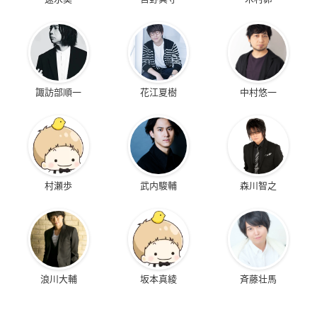
諏訪部順一
花江夏樹
中村悠一
村瀬歩
武内駿輔
森川智之
浪川大輔
坂本真綾
斉藤壮馬