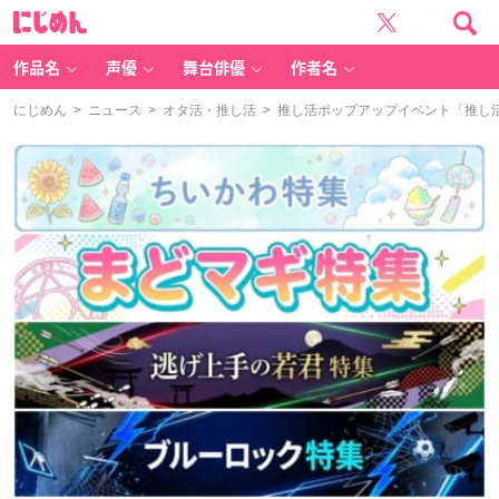
に
じ
め
ん
作品名
声優
舞台俳優
作者名
にじめん
>
ニュース
>
オタ活・推し活
> 推し活ポップアップイベント「推し活