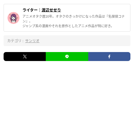
ライター：
渡辺せせり
アニメオタク歴20年。オタクのきっかけになった作品は『名探偵コナ
ン』。
ジャンプ系の漫画やそれを原作としたアニメ作品が特に好き。
カテゴリ :
サンリオ