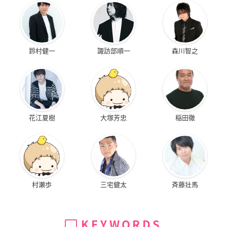
鈴村健一
諏訪部順一
森川智之
花江夏樹
大塚芳忠
稲田徹
村瀬歩
三宅健太
斉藤壮馬
KEYWORDS