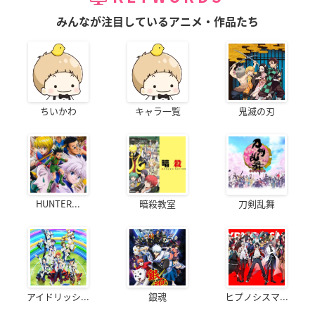
みんなが注目しているアニメ・作品たち
ちいかわ
キャラ一覧
鬼滅の刃
HUNTER...
暗殺教室
刀剣乱舞
アイドリッシ...
銀魂
ヒプノシスマ...