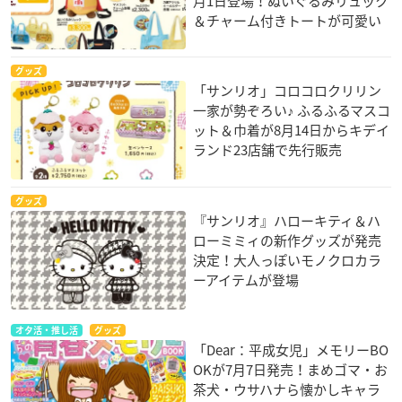
月1日登場！ぬいぐるみリュック
＆チャーム付きトートが可愛い
グッズ
「サンリオ」コロコロクリリン
一家が勢ぞろい♪ ふるふるマスコ
ット＆巾着が8月14日からキデイ
ランド23店舗で先行販売
グッズ
『サンリオ』ハローキティ＆ハ
ローミミィの新作グッズが発売
決定！大人っぽいモノクロカラ
ーアイテムが登場
オタ活・推し活
グッズ
「Dear：平成女児」メモリーBO
OKが7月7日発売！まめゴマ・お
茶犬・ウサハナら懐かしキャラ