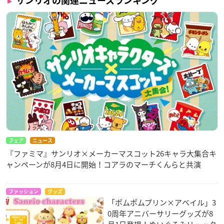
サンリオの関連ニュースランキング
フェア
ニュース
『ファミマ』サンリオ×メーカーマスコット26キャラ大集合キ
ャンペーンが8月4日に開始！コアラのマーチくんらと共演
ファッション
グッズ
「ポムポムプリン×アベイル」3
0周年アニバーサリーグッズが8