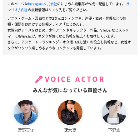
このページは
kusuguru株式会社
のにじめん編集部が作成・配信しています。
サ
ンリオ
/
話題
の最新情報はリンク先をご覧ください。
アニメ・ゲーム・漫画などの2次元コンテンツや、声優・舞台・俳優などの情
報・話題をお届けする情報メディア「にじめん」。
女性向けアニメをはじめ、少年アニメやキャラクター作品、VTuberなどストリー
マーにも幅を広げ、オタクが気になる情報を幅広くお届けしています。
さらに、アンケート・ランキング・オタ活（推し活）お役立ち情報など、女性オ
タクがワクワク楽しめるようなコンテンツも発信しています。
VOICE ACTOR
みんなが気になっている声優さん
宮野真守
速水奨
下野紘