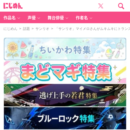
に
じ
め
ん
作品名
声優
舞台俳優
作者名
にじめん
>
話題
>
サンリオ
> 「サンリオ」マイメロさんがムキムキにトラン