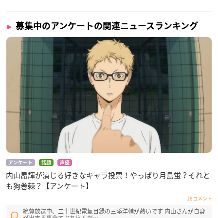
募集中のアンケートの関連ニュースランキング
アンケート
話題
声優
内山昂輝が演じる好きなキャラ投票！やっぱり月島蛍？それと
も狗巻棘？【アンケート】
18コメント
絶賛放送中、二十世紀電氣目録の三添洋輔が熱いです 内山さんが自身