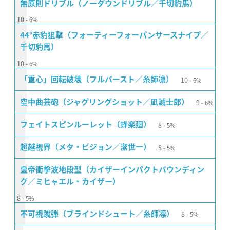
無原則ドリブル（ノーダウンドリブル／千切豹馬）
10
6%
44°赤豹狙撃（フォーティーフォーパンサースナイプ／
千切豹馬）
10
6%
10
「重心」回転破壊（フルバースト／糸師凛）
6%
9
空中曲芸砲（ジャグリングショット／凪誠士郎）
6%
8
フェイトスピンルーレット（蜂楽廻）
5%
8
超越視界（メタ・ビジョン／潔世一）
5%
皇帝衝撃波地段型（カイザーインパクトバウンディン
グ／ミヒャエル・カイザー）
8
5%
8
不可視蹴弾（ブラインドシュート／糸師凛）
5%