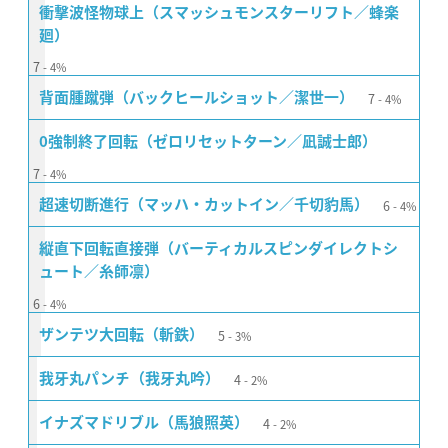
衝撃波怪物球上（スマッシュモンスターリフト／蜂楽
廻）
7
4%
7
背面腫蹴弾（バックヒールショット／潔世一）
4%
0強制終了回転（ゼロリセットターン／凪誠士郎）
7
4%
6
超速切断進行（マッハ・カットイン／千切豹馬）
4%
縦直下回転直接弾（バーティカルスピンダイレクトシ
ュート／糸師凛）
6
4%
5
ザンテツ大回転（斬鉄）
3%
4
我牙丸パンチ（我牙丸吟）
2%
4
イナズマドリブル（馬狼照英）
2%