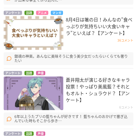
が出来る事全てぶち込んだ…
アンケート
話題
アニメ
マンガ
8月4日は箸の日！みんなの”食べ
っぷりが気持ちいい大食いキャ
ラ”といえば？【アンケート】
36コメント
銀魂の神楽。あんなに美味そうに食う美少女だったらいくらても奢り
たい
アンケート
話題
声優
蒼井翔太が演じる好きなキャラ
投票！やっぱり美風藍？それと
もオルト・シュラウド？【アン
ケート】
6コメント
6年以上うたプリの藍ちゃんが好きです！ 藍ちゃんのおかげで塞ぎ込
んでいた時もそこから歩き…
アンケート
話題
声優