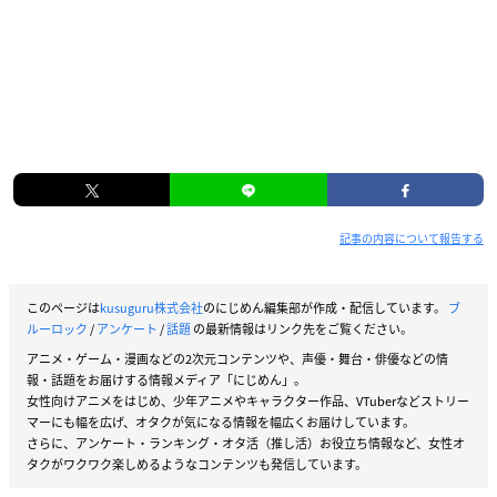
記事の内容について報告する
このページは
kusuguru株式会社
のにじめん編集部が作成・配信しています。
ブ
ルーロック
/
アンケート
/
話題
の最新情報はリンク先をご覧ください。
アニメ・ゲーム・漫画などの2次元コンテンツや、声優・舞台・俳優などの情
報・話題をお届けする情報メディア「にじめん」。
女性向けアニメをはじめ、少年アニメやキャラクター作品、VTuberなどストリー
マーにも幅を広げ、オタクが気になる情報を幅広くお届けしています。
さらに、アンケート・ランキング・オタ活（推し活）お役立ち情報など、女性オ
タクがワクワク楽しめるようなコンテンツも発信しています。