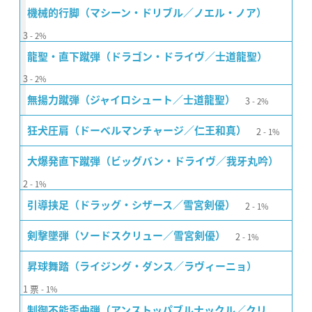
機械的行脚（マシーン・ドリブル／ノエル・ノア）
3
2%
龍聖・直下蹴弾（ドラゴン・ドライヴ／士道龍聖）
3
2%
3
無揚力蹴弾（ジャイロシュート／士道龍聖）
2%
2
狂犬圧肩（ドーベルマンチャージ／仁王和真）
1%
大爆発直下蹴弾（ビッグバン・ドライヴ／我牙丸吟）
2
1%
2
引導挟足（ドラッグ・シザース／雪宮剣優）
1%
2
剣撃墜弾（ソードスクリュー／雪宮剣優）
1%
昇球舞踏（ライジング・ダンス／ラヴィーニョ）
1
票
1%
制御不能歪曲弾（アンストッパブルナックル／クリ