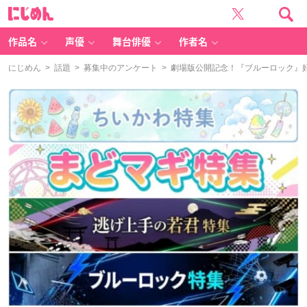
に
じ
め
ん
作品名
声優
舞台俳優
作者名
にじめん
>
話題
>
募集中のアンケート
> 劇場版公開記念！『ブルーロック』