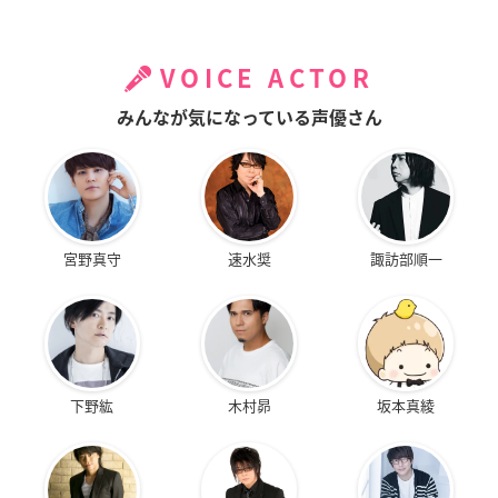
VOICE ACTOR
みんなが気になっている声優さん
宮野真守
速水奨
諏訪部順一
下野紘
木村昴
坂本真綾