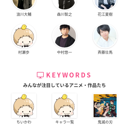
浪川大輔
森川智之
花江夏樹
村瀬歩
中村悠一
斉藤壮馬
KEYWORDS
みんなが注目しているアニメ・作品たち
ちいかわ
キャラ一覧
鬼滅の刃