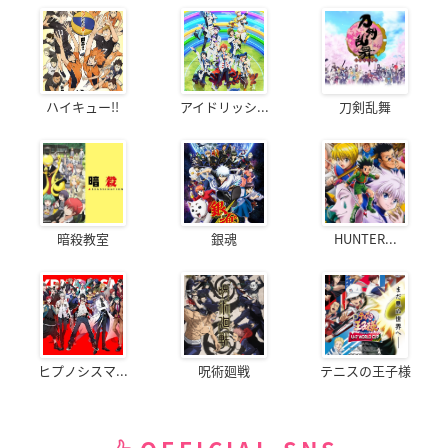
ハイキュー!!
アイドリッシ...
刀剣乱舞
暗殺教室
銀魂
HUNTER...
ヒプノシスマ...
呪術廻戦
テニスの王子様