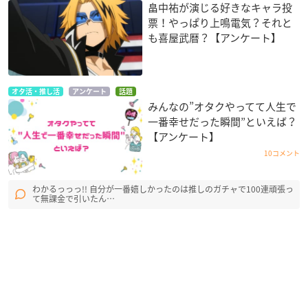
畠中祐が演じる好きなキャラ投
票！やっぱり上鳴電気？それと
も喜屋武暦？【アンケート】
オタ活・推し活
アンケート
話題
みんなの”オタクやってて人生で
一番幸せだった瞬間”といえば？
【アンケート】
10コメント
わかるっっっ!! 自分が一番嬉しかったのは推しのガチャで100連頑張っ
て無課金で引いたん…