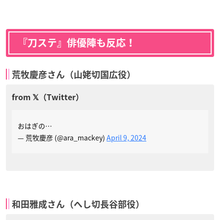
『刀ステ』俳優陣も反応！
荒牧慶彦さん（山姥切国広役）
おはぎの…
— 荒牧慶彦 (@ara_mackey)
April 9, 2024
和田雅成さん（へし切長谷部役）