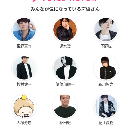
みんなが気になっている声優さん
宮野真守
速水奨
下野紘
鈴村健一
諏訪部順一
森川智之
大塚芳忠
稲田徹
花江夏樹