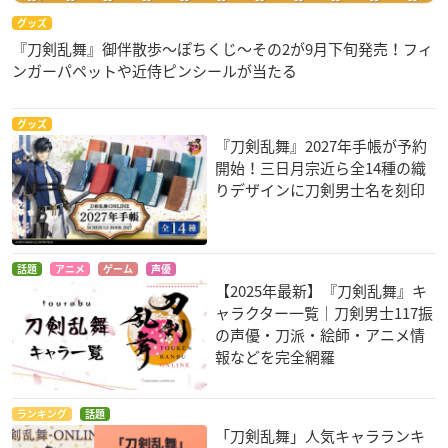
グッズ
『刀剣乱舞』御伴散歩～ぽちくじ～その2が9月下旬発売！フィ
ンガーパペットや近侍ピンシールが当たる
グッズ
『刀剣乱舞』2027年手帳が予約
開始！三日月宗近ら全14種の織
りデザインに刀剣男士名を刻印
話題
アニメ
ゲーム
声優
【2025年最新】『刀剣乱舞』キ
ャラクター一覧｜刀剣男士117振
の声優・刀派・絵師・アニメ情
報などを完全網羅
ランキング
話題
「刀剣乱舞」人気キャラランキ