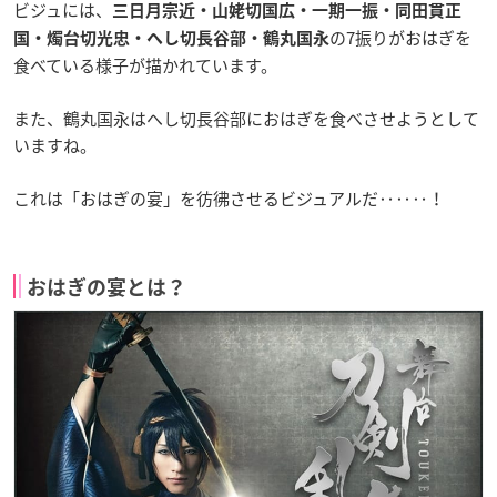
ビジュには、
三日月宗近・山姥切国広・一期一振・同田貫正
の7振りがおはぎを
国・燭台切光忠・へし切長谷部・鶴丸国永
食べている様子が描かれています。
また、鶴丸国永はへし切長谷部におはぎを食べさせようとして
いますね。
これは「おはぎの宴」を彷彿させるビジュアルだ‥‥‥！
おはぎの宴とは？