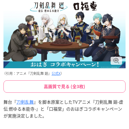
（引用：アニメ『刀剣乱舞 廻』
公式X
）
高画質で見る (全3枚)
舞台『
刀剣乱舞
』を脚本原案としたTVアニメ『刀剣乱舞 廻-虚
伝 燃ゆる本能寺-』と「口福堂」のおはぎコラボキャンペーン
が実施決定しました。