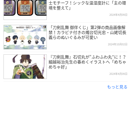
士モチーフ！シックな温湿度計に「主の環
境を整えて」
2024年4月09日
「刀剣乱舞 御伴くじ」第2弾の商品画像解
禁！カラビナ付きの燭台切光忠・山姥切長
義らのぬいぐるみが可愛い
2024年10月02日
『刀剣乱舞』石切丸が“ふわふわ丸”に！？
細越裕治先生の春めくイラストへ「めちゃ
めちゃ好」
2024年4月09日
もっと見る