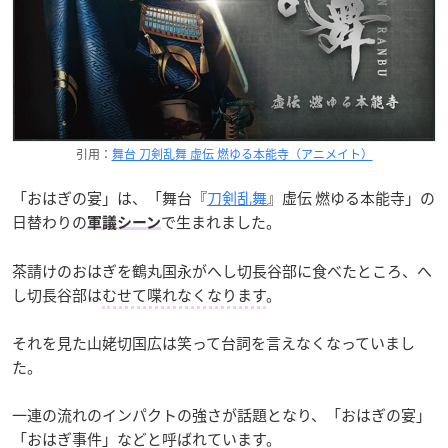
引用：
舞台 刀剣乱舞 虚伝 燃ゆる本能寺（アニメイト）
「おはぎの宴」は、「舞台『
刀剣乱舞
』虚伝 燃ゆる本能寺」の
日替わりの
で生まれました。
軍議シーン
茶請けのおはぎを鶴丸国永がへし切長谷部に食べたところ、へ
し切長谷部は
むせて喋れなくなります
。
それを見た山姥切国広は笑って台詞を言えなくなっていまし
た。
一連の流れのインパクトの強さが話題となり、「おはぎの宴」
「おはぎ事件」などと呼ばれています。