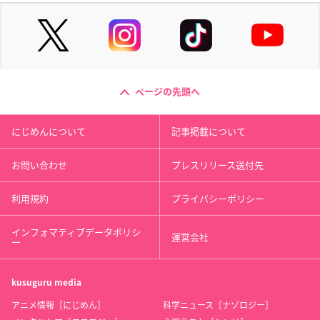
ページの先頭へ
にじめんについて
記事掲載について
お問い合わせ
プレスリリース送付先
利用規約
プライバシーポリシー
インフォマティブデータポリシ
運営会社
ー
kusuguru
media
アニメ情報［にじめん］
科学ニュース［ナゾロジー］