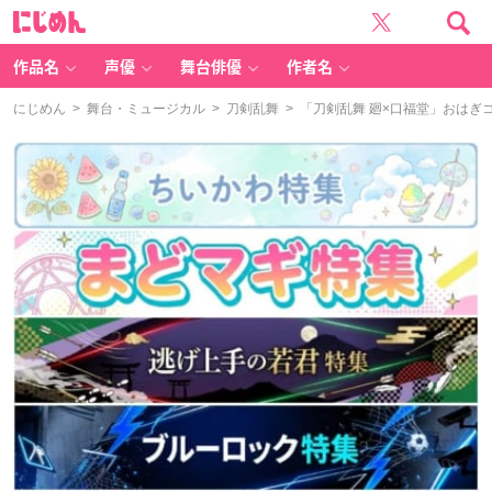
に
じ
め
ん
作品名
声優
舞台俳優
作者名
にじめん
>
舞台・ミュージカル
>
刀剣乱舞
> 「刀剣乱舞 廻×口福堂」おは