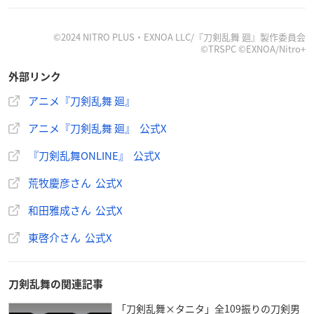
D
— アニメ『
刀剣乱舞
廻』毎週火曜23:00よりTOKYO MX,BS1
1にて放送中！ (@touken_kai)
April 9, 2024
©2024 NITRO PLUS・EXNOA LLC/『刀剣乱舞 廻』製作委員会
©TRSPC ©EXNOA/Nitro+
外部リンク
アニメ『刀剣乱舞 廻』
アニメ『刀剣乱舞 廻』 公式X
『刀剣乱舞ONLINE』 公式X
荒牧慶彦さん 公式X
和田雅成さん 公式X
東啓介さん 公式X
刀剣乱舞の関連記事
「刀剣乱舞×タニタ」全109振りの刀剣男