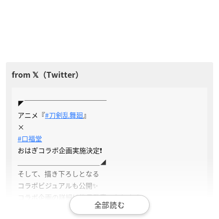
◤￣￣￣￣￣￣￣￣￣￣￣￣
アニメ『
#刀剣乱舞廻
』
×
#口福堂
おはぎコラボ企画実施決定❗️
＿＿＿＿＿＿＿＿＿＿＿＿◢
そして、描き下ろしとなる
コラボビジュアルも公開✨
コラボ企画の詳細は後日発表いたします。
続報をお楽しみに👏
#刀剣乱舞
pic.twitter.com/aE5nPrwqp