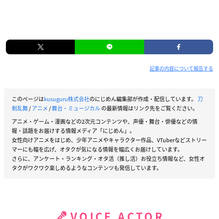
記事の内容について報告する
このページは
kusuguru株式会社
のにじめん編集部が作成・配信しています。
刀
剣乱舞
/
アニメ
/
舞台・ミュージカル
の最新情報はリンク先をご覧ください。
アニメ・ゲーム・漫画などの2次元コンテンツや、声優・舞台・俳優などの情
報・話題をお届けする情報メディア「にじめん」。
女性向けアニメをはじめ、少年アニメやキャラクター作品、VTuberなどストリー
マーにも幅を広げ、オタクが気になる情報を幅広くお届けしています。
さらに、アンケート・ランキング・オタ活（推し活）お役立ち情報など、女性オ
タクがワクワク楽しめるようなコンテンツも発信しています。
VOICE ACTOR