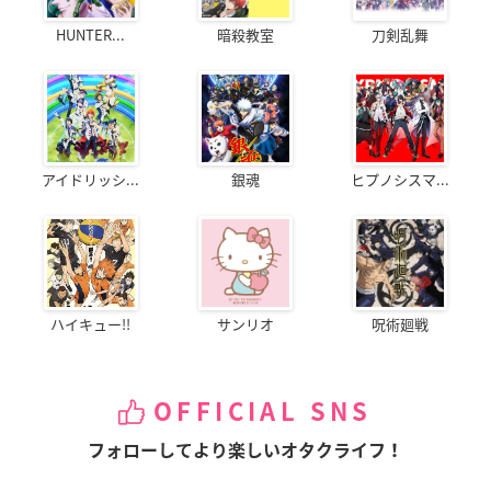
HUNTER...
暗殺教室
刀剣乱舞
アイドリッシ...
銀魂
ヒプノシスマ...
ハイキュー!!
サンリオ
呪術廻戦
OFFICIAL SNS
フォローしてより楽しいオタクライフ！