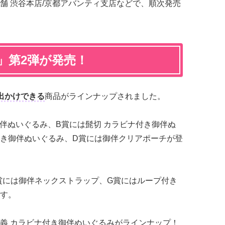
舗 渋谷本店/京都アバンティ支店などで、順次発売
」第2弾が発売！
出かけできる
商品がラインナップされました。
御伴ぬいぐるみ、B賞には髭切 カラビナ付き御伴ぬ
付き御伴ぬいぐるみ、D賞には御伴クリアポーチが登
賞には御伴ネックストラップ、G賞にはループ付き
す。
義 カラビナ付き御伴ぬいぐるみがラインナップ！