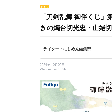
グッズ
「刀剣乱舞 御伴くじ」
きの燭台切光忠・山姥
ライター：にじめん編集部
2024年 10月02日
Wednesday 13:26