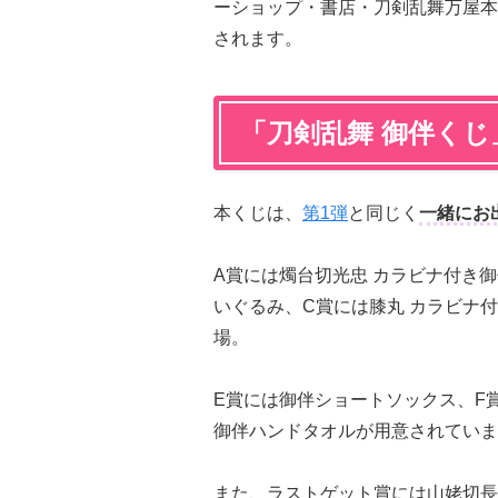
ーショップ・書店・刀剣乱舞万屋本
されます。
「刀剣乱舞 御伴くじ
本くじは、
第1弾
と同じく
一
緒にお
A賞には燭台切光忠 カラビナ付き
いぐるみ、C賞には膝丸 カラビナ
場。
E賞には御伴ショートソックス、F
御伴ハンドタオルが用意されていま
また、ラストゲット賞には山姥切長