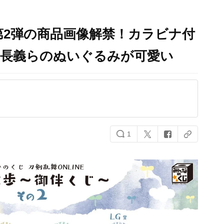
第2弾の商品画像解禁！カラビナ付
切長義らのぬいぐるみが可愛い
1