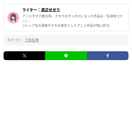
ライター：
渡辺せせり
アニメオタク歴20年。オタクのきっかけになった作品は『名探偵コナ
ン』。
ジャンプ系の漫画やそれを原作としたアニメ作品が特に好き。
カテゴリ :
刀剣乱舞