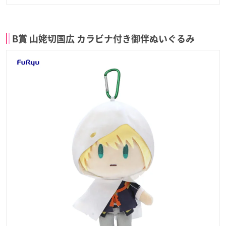
B賞 山姥切国広 カラビナ付き御伴ぬいぐるみ