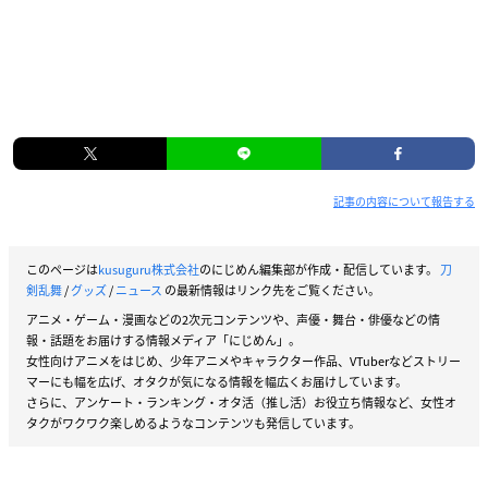
記事の内容について報告する
このページは
kusuguru株式会社
のにじめん編集部が作成・配信しています。
刀
剣乱舞
/
グッズ
/
ニュース
の最新情報はリンク先をご覧ください。
アニメ・ゲーム・漫画などの2次元コンテンツや、声優・舞台・俳優などの情
報・話題をお届けする情報メディア「にじめん」。
女性向けアニメをはじめ、少年アニメやキャラクター作品、VTuberなどストリー
マーにも幅を広げ、オタクが気になる情報を幅広くお届けしています。
さらに、アンケート・ランキング・オタ活（推し活）お役立ち情報など、女性オ
タクがワクワク楽しめるようなコンテンツも発信しています。