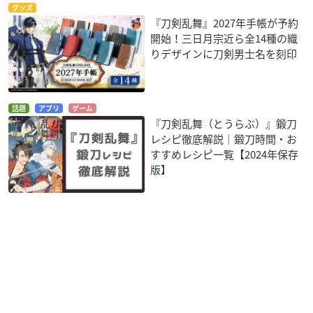
グッズ
『刀剣乱舞』2027年手帳が予約
開始！三日月宗近ら全14種の織
りデザインに刀剣男士名を刻印
話題
アプリ
ゲーム
『刀剣乱舞（とうらぶ）』鍛刀
レシピ徹底解説｜鍛刀時間・お
すすめレシピ一覧【2024年保存
版】