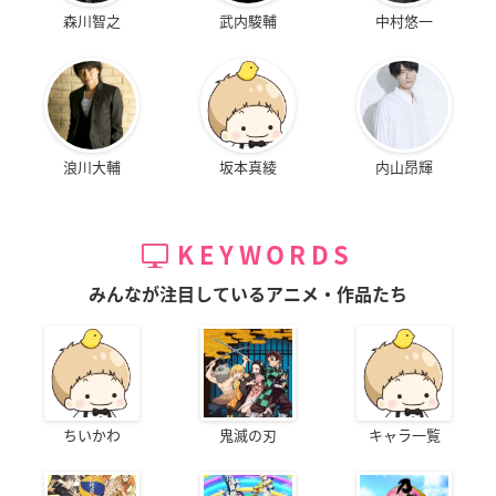
森川智之
武内駿輔
中村悠一
浪川大輔
坂本真綾
内山昂輝
KEYWORDS
みんなが注目しているアニメ・作品たち
ちいかわ
鬼滅の刃
キャラ一覧