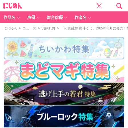
に
じ
め
ん
作品名
声優
舞台俳優
作者名
にじめん
>
ニュース
>
刀剣乱舞
> 「刀剣乱舞 御伴くじ」2024年3月に発