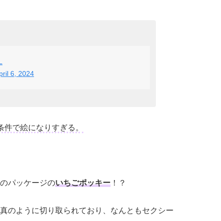
L
pril 6, 2024
条件で絵になりすぎる。
のパッケージの
いちごポッキー
！？
真のように切り取られており、なんともセクシー