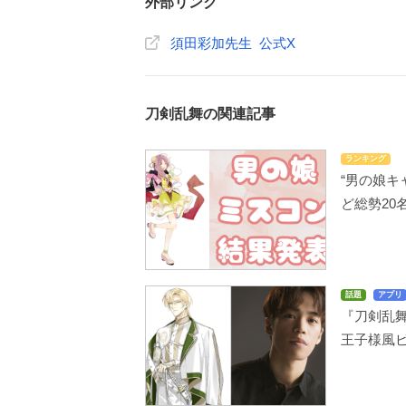
外部リンク
須田彩加先生 公式X
刀剣乱舞の関連記事
ランキング
“男の娘キ
ど総勢20
話題
アプリ
『刀剣乱舞
王子様風