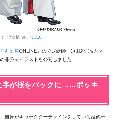
用：『刀剣乱舞』
公式X
）
刀剣乱舞
ONLINE』の公式絵師・須田彩加先生が、
の非公式イラストを公開しました！
文字が桜をバックに……ポッキ
、自身がキャラクターデザインをしている姫鶴一