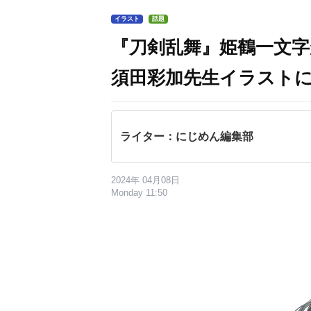
イラスト
話題
『刀剣乱舞』姫鶴一文
須田彩加先生イラスト
ライター：にじめん編集部
2024年 04月08日
Monday 11:50