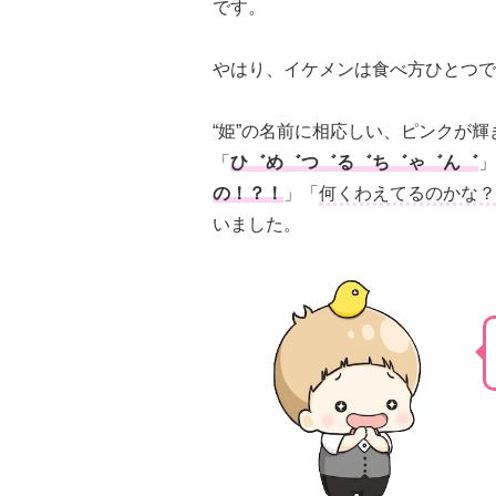
です。
やはり、イケメンは食べ方ひとつで
“姫”の名前に相応しい、ピンクが
「
ひ゛め゛つ゛る゛ち゛ゃ゛ん゛
」
の！？！
」「
何くわえてるのかな？
いました。