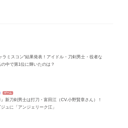
ャラミスコン”結果発表！アイドル・刀剣男士・役者な
名の中で第1位に輝いたのは？
ゲーム
』新刀剣男士は打刀・富田江（CV.小野賢章さん）！
ビジュに「アンジェリーク江」