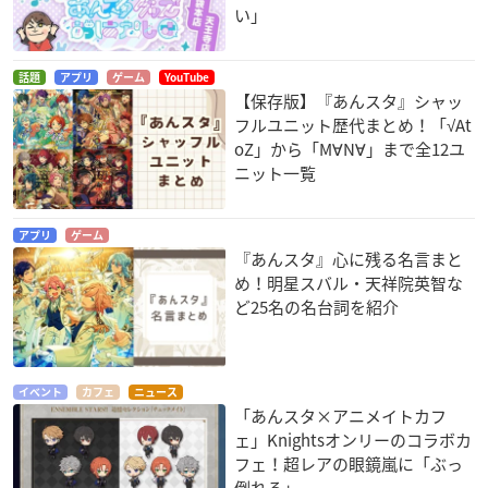
い」
話題
アプリ
ゲーム
YouTube
【保存版】『あんスタ』シャッ
フルユニット歴代まとめ！「√At
oZ」から「M∀N∀」まで全12ユ
ニット一覧
アプリ
ゲーム
『あんスタ』心に残る名言まと
め！明星スバル・天祥院英智な
ど25名の名台詞を紹介
イベント
カフェ
ニュース
「あんスタ×アニメイトカフ
ェ」Knightsオンリーのコラボカ
フェ！超レアの眼鏡嵐に「ぶっ