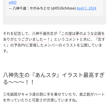
et0O
— 八神千歳：やがみちとせ (@0518chitose)
April 1, 2024
それを記念して、八神千歳先生が「
この度は夢のような企画を
ありがとうございましたー！
」というコメントと共に、『恋す
く』の予告PVに登場したメンバーのイラストを公開していま
す。
八神先生の『あんスタ』イラスト最高すぎ
る～～～！！
三毛縞斑がキャラ達の肩に手を乗せていたり、紫之創がハート
を作っていたりと可愛さが渋滞していますね。