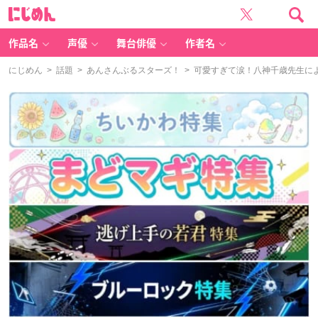
に
じ
め
ん
作品名
声優
舞台俳優
作者名
にじめん
>
話題
>
あんさんぶるスターズ！
> 可愛すぎて涙！八神千歳先生に