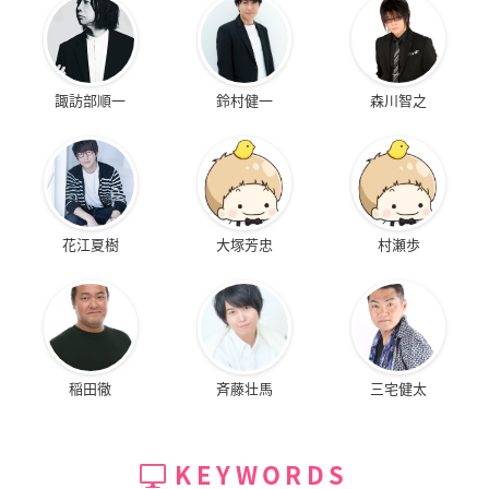
諏訪部順一
鈴村健一
森川智之
花江夏樹
大塚芳忠
村瀬歩
稲田徹
斉藤壮馬
三宅健太
KEYWORDS