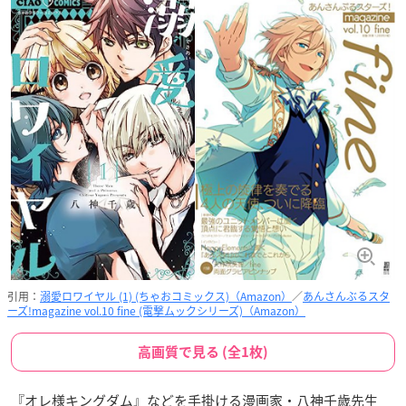
引用：
溺愛ロワイヤル (1) (ちゃおコミックス)（Amazon）
／
あんさんぶるスタ
ーズ!magazine vol.10 fine (電撃ムックシリーズ)（Amazon）
高画質で見る (全1枚)
『オレ様キングダム』などを手掛ける漫画家・八神千歳先生