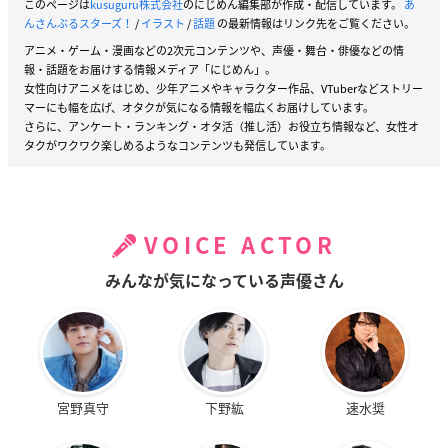
このページは
kusuguru株式会社
のにじめん編集部が作成・配信しています。
あ
んさんぶるスターズ！
/
イラスト
/
話題
の最新情報はリンク先をご覧ください。
アニメ・ゲーム・漫画などの2次元コンテンツや、声優・舞台・俳優などの情
報・話題をお届けする情報メディア「にじめん」。
女性向けアニメをはじめ、少年アニメやキャラクター作品、VTuberなどストリー
マーにも幅を広げ、オタクが気になる情報を幅広くお届けしています。
さらに、アンケート・ランキング・オタ活（推し活）お役立ち情報など、女性オ
タクがワクワク楽しめるようなコンテンツも発信しています。
VOICE ACTOR
みんなが気になっている声優さん
宮野真守
下野紘
速水奨