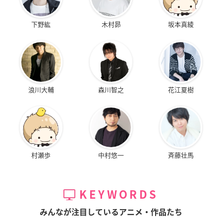
下野紘
木村昴
坂本真綾
浪川大輔
森川智之
花江夏樹
村瀬歩
中村悠一
斉藤壮馬
KEYWORDS
みんなが注目しているアニメ・作品たち