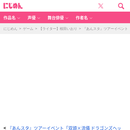
『あ
に
ん
じ
ス
め
タ』
ん
イ
ベ
作品名
声優
舞台俳優
作者名
ン
ト
「双
頭
にじめん
>
ゲーム
>
【ライター】桜田いおり
>
『あんスタ』ツアーイベント
×
流
儀
／
ド
ラ
ゴ
ン
ズ
ヘ
ッ
ド」
⑨
-
ア
ニ
メ
情
報
サ
イ
ト
に
じ
め
ん
『あんスタ』ツアーイベント「双頭×流儀 ドラゴンズヘッ
<