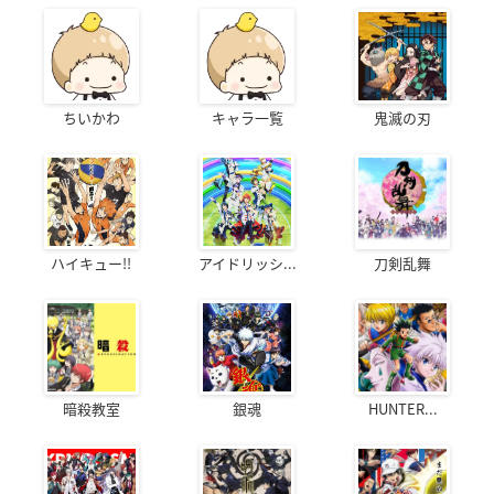
ちいかわ
キャラ一覧
鬼滅の刃
ハイキュー!!
アイドリッシ...
刀剣乱舞
暗殺教室
銀魂
HUNTER...