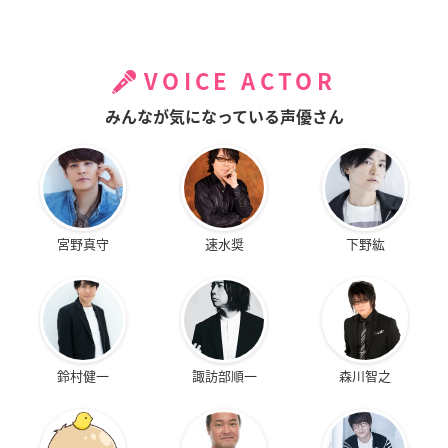
VOICE ACTOR
みんなが気になっている声優さん
宮野真守
速水奨
下野紘
鈴村健一
諏訪部順一
森川智之