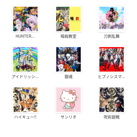
HUNTER...
暗殺教室
刀剣乱舞
アイドリッシ...
銀魂
ヒプノシスマ...
ハイキュー!!
サンリオ
呪術廻戦