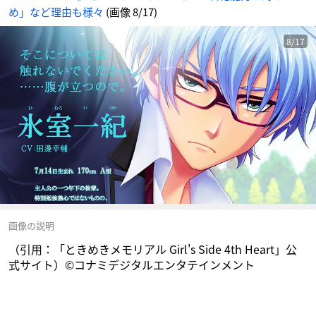
-
め」など理由も様々
(画像 8/17)
ア
ニ
メ
情
報
8/17
サ
イ
ト
に
じ
め
ん
画像の説明
（引用：「ときめきメモリアル Girl's Side 4th Heart」公
式サイト）©コナミデジタルエンタテインメント