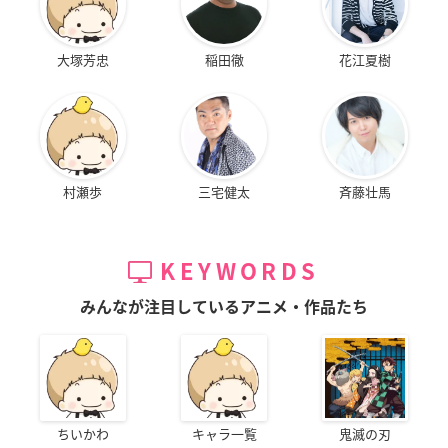
大塚芳忠
稲田徹
花江夏樹
村瀬歩
三宅健太
斉藤壮馬
KEYWORDS
みんなが注目しているアニメ・作品たち
ちいかわ
キャラ一覧
鬼滅の刃