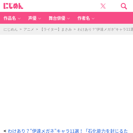
（引
に
用：
じ
「と
め
き
ん
め
き
作品名
声優
舞台俳優
作者名
メ
モ
リ
ア
にじめん
>
アニメ
>
【ライター】まさみ
>
わけあり？“伊達メガネ”キャラ1
ル
Gi
r
l's
Si
d
e
4t
h
H
e
ar
t」
公
式
サ
イ
ト）
©
コ
ナ
ミ
デ
ジ
タ
ル
エ
ン
タ
テ
イ
ン
メ
ン
わけあり？“伊達メガネ”キャラ11選！「石化能力を封じるた
<
ト