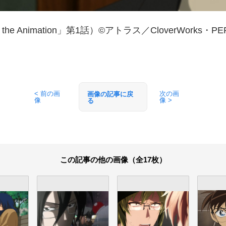
Animation」第1話）©アトラス／CloverWorks・PERSONA 
< 前の画
次の画
画像の記事に戻
像
像 >
る
この記事の他の画像（全17枚）