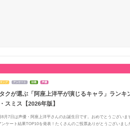
キング
アンケート
話題
声優
タクが選ぶ「阿座上洋平が演じるキャラ」ランキン
・スミス【2026年版】
日8月7日は声優・阿座上洋平さんのお誕生日です。おめでとうございま
アンケート結果TOP10を発表！たくさんのご投票ありがとうございま