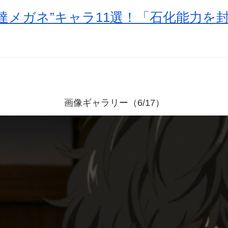
達メガネ”キャラ11選！「石化能力を
画像ギャラリー（6/17）