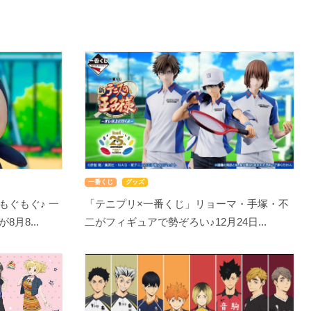
一番くじ
グッズ
もぐもぐ♪ 一
「テニプリ×一番くじ」リョーマ・手塚・不
月8...
二がフィギュアで勢ぞろい♪12月24日...