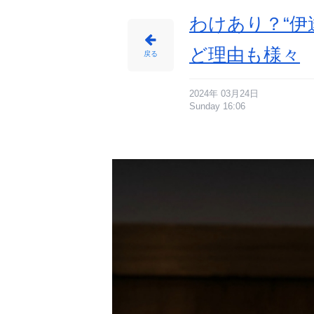
N
A
5
わけあり？“伊
th
e
A
ni
ど理由も様々
m
戻る
at
io
n
Pr
oj
e
2024年 03月24日
ct
Sunday 16:06
-
ア
ニ
メ
情
報
サ
イ
ト
に
じ
め
ん