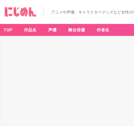
（引
用：
ア
アニメや声優、キャラクターグッズなど女性の
ニ
メ
「P
E
R
TOP
作品名
声優
舞台俳優
作者名
S
O
N
A
5
th
e
A
ni
m
at
io
n」
第
1
話）
©
ア
ト
ラ
ス
／
Cl
o
v
er
W
or
k
s・
P
E
R
S
O