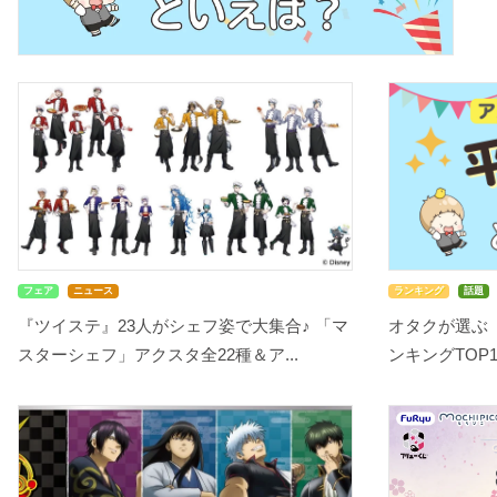
フェア
ニュース
ランキング
話題
『ツイステ』23人がシェフ姿で大集合♪ 「マ
オタクが選ぶ
スターシェフ」アクスタ全22種＆ア...
ンキングTOP10