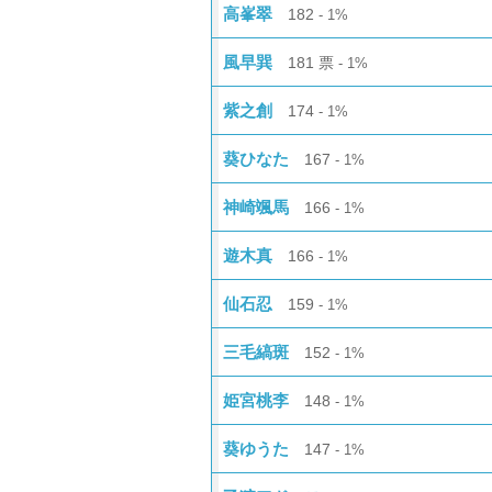
高峯翠
182
1%
風早巽
181
票
1%
紫之創
174
1%
葵ひなた
167
1%
神崎颯馬
166
1%
遊木真
166
1%
仙石忍
159
1%
三毛縞斑
152
1%
姫宮桃李
148
1%
葵ゆうた
147
1%