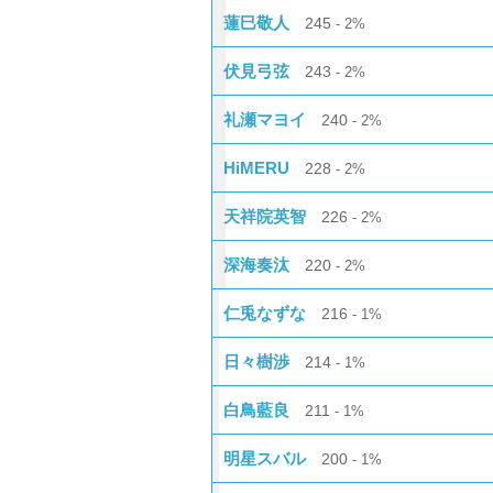
蓮巳敬人
245
2%
伏見弓弦
243
2%
礼瀬マヨイ
240
2%
HiMERU
228
2%
天祥院英智
226
2%
深海奏汰
220
2%
仁兎なずな
216
1%
日々樹渉
214
1%
白鳥藍良
211
1%
明星スバル
200
1%