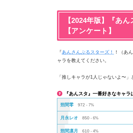
【2024年版】『あ
【アンケート】
『
あんさんぶるスターズ！
！（あん
ャラを教えてください。
「推しキャラが1人じゃないよ〜」
『あんスタ』一番好きなキャラは
朔間零
972
7%
月永レオ
850
6%
朔間凛月
610
4%