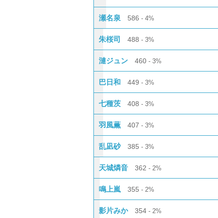
瀬名泉
586
4%
朱桜司
488
3%
漣ジュン
460
3%
巴日和
449
3%
七種茨
408
3%
羽風薫
407
3%
乱凪砂
385
3%
天城燐音
362
2%
鳴上嵐
355
2%
影片みか
354
2%