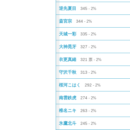
逆先夏目
345
2%
斎宮宗
344
2%
天城一彩
335
2%
大神晃牙
327
2%
衣更真緒
321
票
2%
守沢千秋
313
2%
桜河こはく
292
2%
南雲鉄虎
274
2%
椎名ニキ
263
2%
氷鷹北斗
245
2%