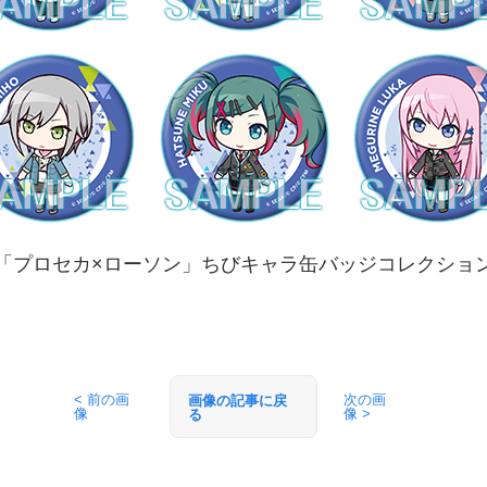
「プロセカ×ローソン」ちびキャラ缶バッジコレクショ
< 前の画
次の画
画像の記事に戻
像
像 >
る