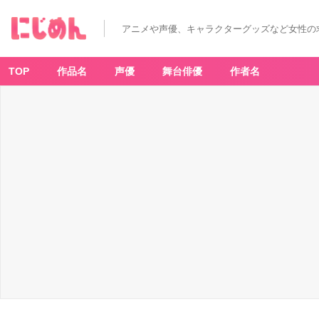
「プ
ロ
セ
アニメや声優、キャラクターグッズなど女性の
カ
×
ロ
ー
ソ
TOP
作品名
声優
舞台俳優
作者名
ン」
ち
び
キ
ャ
ラ
缶
バ
ッ
ジ
コ
レ
ク
シ
ョ
ン
-
ア
ニ
メ
情
報
サ
イ
ト
に
じ
め
ん