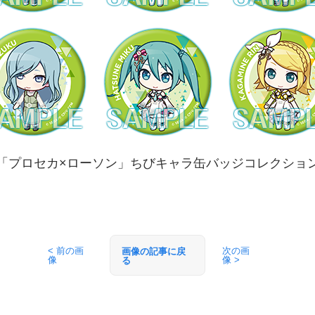
「プロセカ×ローソン」ちびキャラ缶バッジコレクショ
< 前の画
次の画
画像の記事に戻
像
像 >
る