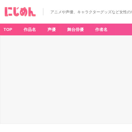
「プ
ロ
セ
アニメや声優、キャラクターグッズなど女性の
カ
×
ロ
ー
ソ
TOP
作品名
声優
舞台俳優
作者名
ン」
ち
び
キ
ャ
ラ
缶
バ
ッ
ジ
コ
レ
ク
シ
ョ
ン
-
ア
ニ
メ
情
報
サ
イ
ト
に
じ
め
ん