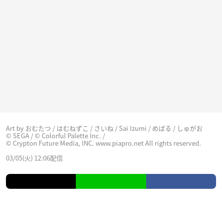
Art by おむたつ / はむねずこ / さいね / Sai Izumi / めばる / しゅがお
© SEGA / © Colorful Palette Inc. /
© Crypton Future Media, INC. www.piapro.net All rights reserved.
03/05(火) 12:06配信