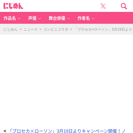
「プ
に
ロ
じ
セ
め
カ
ん
×
ロ
作品名
声優
舞台俳優
作者名
ー
ソ
ン」
オ
にじめん
>
ニュース
>
コンビニコラボ
>
「プロセカ×ローソン」3月19日よ
リ
ジ
ナ
ル
ク
リ
ア
シ
ー
ト
-
ア
ニ
メ
情
報
サ
イ
ト
に
じ
め
ん
「プロセカ×ローソン」3月19日よりキャンペーン開催！ノ
<