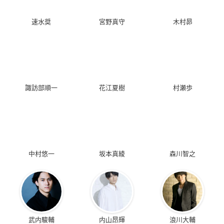
速水奨
宮野真守
木村昴
諏訪部順一
花江夏樹
村瀬歩
中村悠一
坂本真綾
森川智之
武内駿輔
内山昂輝
浪川大輔