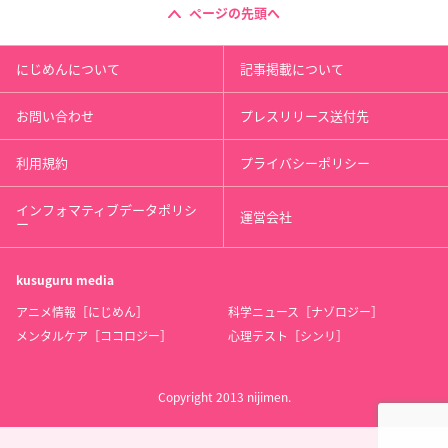
ページの先頭へ
にじめんについて
記事掲載について
お問い合わせ
プレスリリース送付先
利用規約
プライバシーポリシー
インフォマティブデータポリシ
運営会社
ー
kusuguru
media
アニメ情報［にじめん］
科学ニュース［ナゾロジー］
メンタルケア［ココロジー］
心理テスト［シンリ］
Copyright 2013 nijimen.