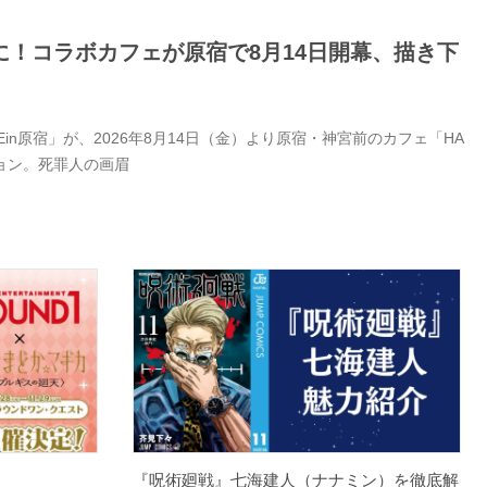
！コラボカフェが原宿で8月14日開幕、描き下
Ein原宿」が、2026年8月14日（金）より原宿・神宮前のカフェ「HA
ション。死罪人の画眉
『呪術廻戦』七海建人（ナナミン）を徹底解