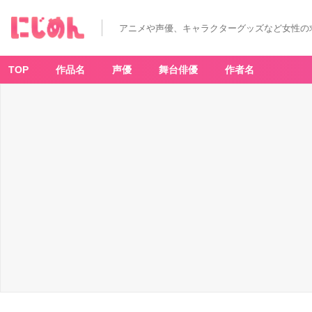
薔
薇
園
アニメや声優、キャラクターグッズなど女性の
の
魔
女
画
像
TOP
作品名
声優
舞台俳優
作者名
-
ア
ニ
メ
情
報
サ
イ
ト
に
じ
め
ん