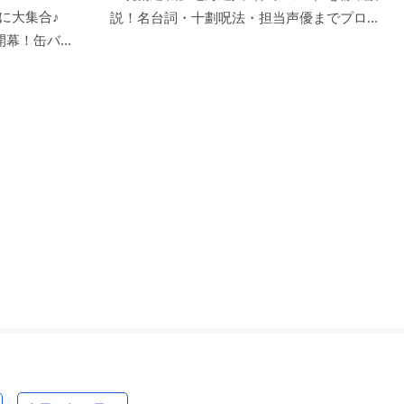
に大集合♪
説！名台詞・十劃呪法・担当声優までプロ...
幕！缶バ...