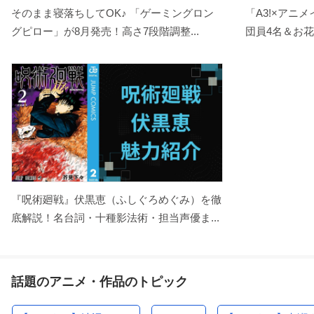
そのまま寝落ちしてOK♪ 「ゲーミングロン
「A3!×アニ
グピロー」が8月発売！高さ7段階調整...
団員4名＆お花
『呪術廻戦』伏黒恵（ふしぐろめぐみ）を徹
底解説！名台詞・十種影法術・担当声優ま...
話題のアニメ・作品のトピック