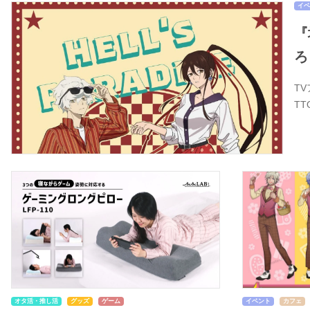
イベ
『
ろ
T
T
オタ活・推し活
グッズ
ゲーム
イベント
カフェ