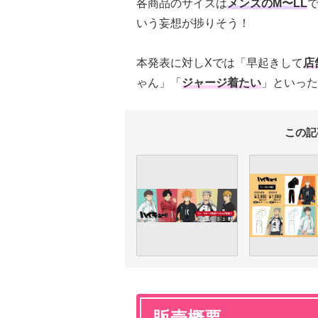
各商品のサイズは
メンズのM〜LL
いう妄想が捗りそう！
本発表に対しXでは「早起きして
店
ゃん」「
ジャージ着たい
」といった
この記
販売概要