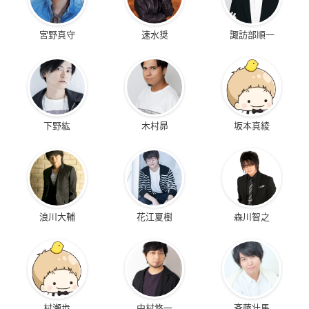
宮野真守
速水奨
諏訪部順一
下野紘
木村昴
坂本真綾
浪川大輔
花江夏樹
森川智之
村瀬歩
中村悠一
斉藤壮馬