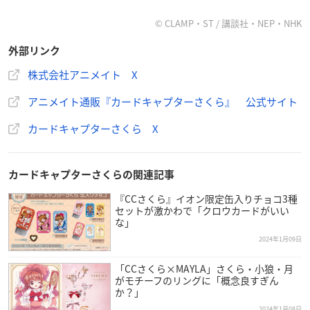
をご購入・ご予約内金1,100円（税込）毎、書籍をご購入・ご
予約（内金1,100円（税込）以上必須）1点毎にクリアブロマイ
© CLAMP・ST / 講談社・NEP・NHK
ド（全4種）が1枚プレゼントされます。
外部リンク
【特典内容】
株式会社アニメイト X
クリアブロマイド（全4種）
アニメイト通販『カードキャプターさくら』 公式サイト
カードキャプターさくら X
🌸4/1(月)から🌸
カードキャプターさくらの関連記事
【カードキャプターさくら クリアカード編 最終巻発売記念
『CCさくら』イオン限定缶入りチョコ3種
フェア】開催決定！
セットが激かわで「クロウカードがいい
美しいイラストを使用した商品が登場します💕
な」
全国アニメイト・通販でご予約受付中！
2024年1月09日
🌸フェア詳細
https://t.co/6J52VekplG
「CCさくら×MAYLA」さくら・小狼・月
🌸通販
https://t.co/KkgGFhpDVk
#カードキャプターさくら
がモチーフのリングに「概念良すぎん
#ccsakura
#CLAMP
pic.twitter.com/QuXOYplUuq
か？」
— 株式会社アニメイト (@animateinfo)
February 9, 2024
2024年1月08日