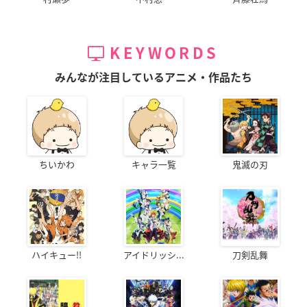
KEYWORDS
みんなが注目しているアニメ・作品たち
ちいかわ
キャラ一覧
鬼滅の刃
ハイキュー!!
アイドリッシ...
刀剣乱舞