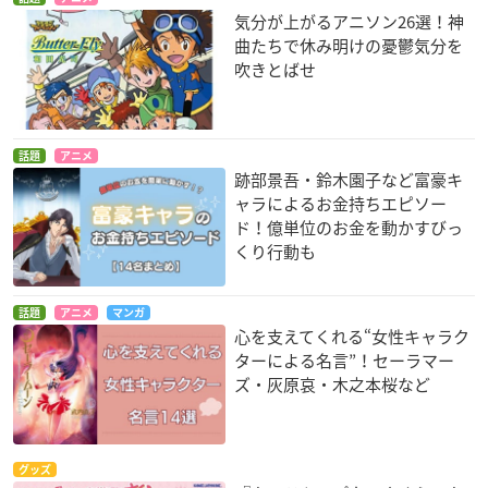
気分が上がるアニソン26選！神
曲たちで休み明けの憂鬱気分を
吹きとばせ
話題
アニメ
跡部景吾・鈴木園子など富豪キ
ャラによるお金持ちエピソー
ド！億単位のお金を動かすびっ
くり行動も
話題
アニメ
マンガ
心を支えてくれる“女性キャラク
ターによる名言”！セーラマー
ズ・灰原哀・木之本桜など
グッズ