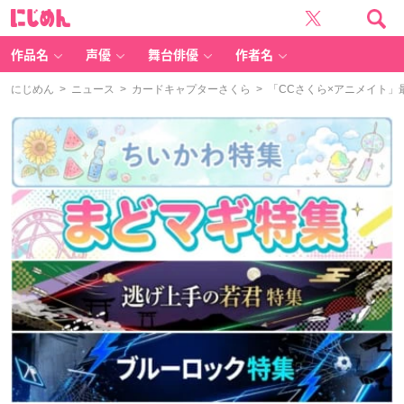
に
じ
め
ん
作品名
声優
舞台俳優
作者名
にじめん
>
ニュース
>
カードキャプターさくら
> 「CCさくら×アニメイト