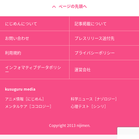
ページの先頭へ
にじめんについて
記事掲載について
お問い合わせ
プレスリリース送付先
利用規約
プライバシーポリシー
インフォマティブデータポリシ
運営会社
ー
kusuguru
media
アニメ情報［にじめん］
科学ニュース［ナゾロジー］
メンタルケア［ココロジー］
心理テスト［シンリ］
Copyright 2013 nijimen.