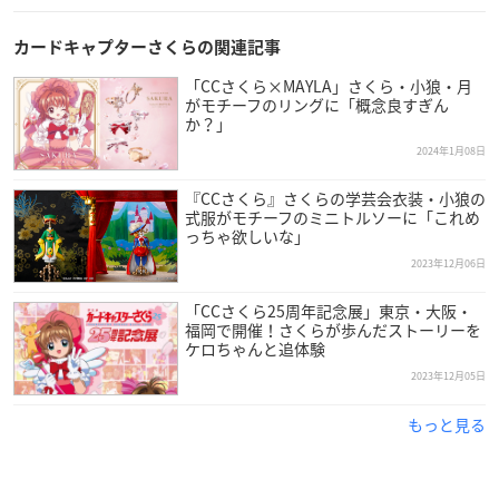
ハートチョコが1缶につき1個入っています❤️
バレンタインギフトにぜひ🎁✨
カードキャプターさくらの関連記事
🔽詳細はこちら
https://t.co/yLnfyKJ94E
#CLAMP
pic.twitte
「CCさくら×MAYLA」さくら・小狼・月
r.com/RkGBdiMIFP
がモチーフのリングに「概念良すぎん
— 【Official】CLAMP FANS (@FansClamp)
January 9, 202
か？」
4
2024年1月08日
『CCさくら』さくらの学芸会衣装・小狼の
式服がモチーフのミニトルソーに「これめ
っちゃ欲しいな」
2023年12月06日
「CCさくら25周年記念展」東京・大阪・
福岡で開催！さくらが歩んだストーリーを
ケロちゃんと追体験
2023年12月05日
もっと見る