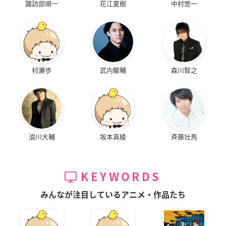
諏訪部順一
花江夏樹
中村悠一
村瀬歩
武内駿輔
森川智之
浪川大輔
坂本真綾
斉藤壮馬
KEYWORDS
みんなが注目しているアニメ・作品たち