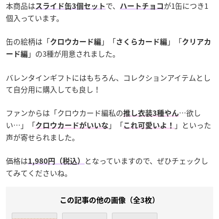
本商品は
で、
が1缶につき1
スライド缶3個セット
ハートチョコ
個入っています。
缶の絵柄は「
」「
」「
クロウカード編
さくらカード編
クリアカ
」の3種が用意されました。
ード編
バレンタインギフトにはもちろん、コレクションアイテムとし
て自分用に購入しても良し！
ファンからは「クロウカード編私の
…欲し
推し衣装3種やん
い…」「
」「
」といった
クロウカードがいいな
これ可愛いよ！
声が寄せられました。
価格は
となっていますので、ぜひチェックし
1,980円（税込）
てみてくださいね。
この記事の他の画像（全3枚）