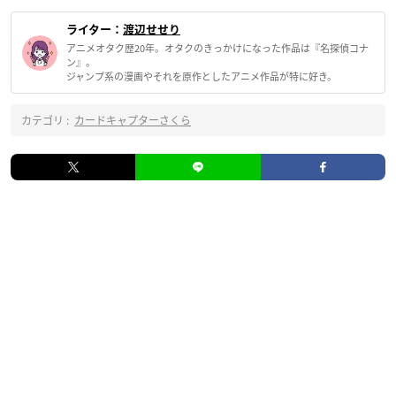
ライター：
渡辺せせり
アニメオタク歴20年。オタクのきっかけになった作品は『名探偵コナ
ン』。
ジャンプ系の漫画やそれを原作としたアニメ作品が特に好き。
カテゴリ :
カードキャプターさくら