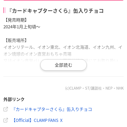
『カードキャプターさくら』缶入りチョコ
【発売時期】
2024年1月上旬頃～
【販売場所】
イオンリテール、イオン東北、イオン北海道、イオン九州、イ
オン琉球のイオン直営おもちゃ売場
又はイオン直営バレンタインお菓子特設売場にてお取り扱い
（※一部取り扱いのない店舗があります）
(c)CLAMP・ST/講談社・NEP・NHK
外部リンク
＼【イオン限定】
#カードキャプターさくら
缶入りチョコが
登場🍫‼️／
『カードキャプターさくら』缶入りチョコ
「クロウカード編」「さくらカード編」「クリアカード
【Official】CLAMP FANS X
編」の絵柄がスライド缶の3個セットに🌸