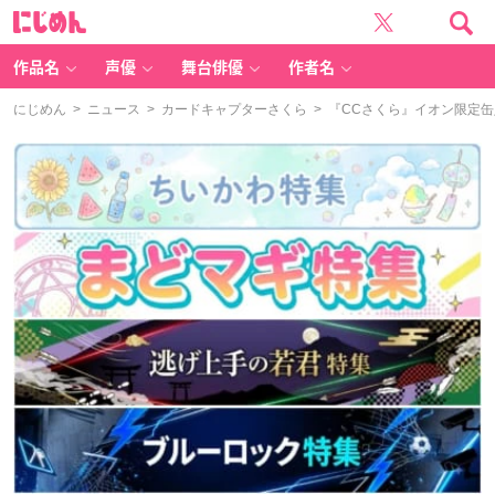
に
じ
め
ん
作品名
声優
舞台俳優
作者名
にじめん
>
ニュース
>
カードキャプターさくら
> 『CCさくら』イオン限定