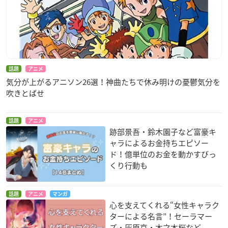
話題
アニメ
気分が上がるアニソン26選！神曲たちで休み明けの憂鬱気分を
吹きとばせ
話題
アニメ
跡部景吾・鈴木園子など富豪キ
ャラによるお金持ちエピソー
ド！億単位のお金を動かすびっ
くり行動も
話題
アニメ
マンガ
心を支えてくれる“女性キャラク
ターによる名言”！セーラマー
ズ・灰原哀・木之本桜など