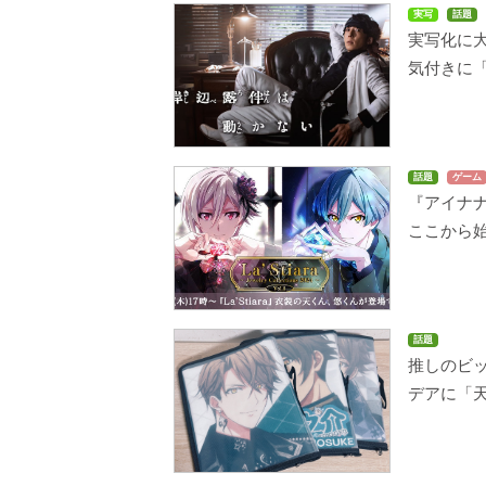
実写
話題
実写化に
気付きに
話題
ゲーム
『アイナ
ここから
話題
推しのビ
デアに「