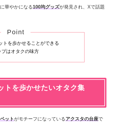
に華やかになる
100均グッズ
が発見され、Xで話題
Point
ットを歩かせることができる
ップはオタクの味方
ットを歩かせたいオタク集
ペット
がモチーフになっている
アクスタの台座
で