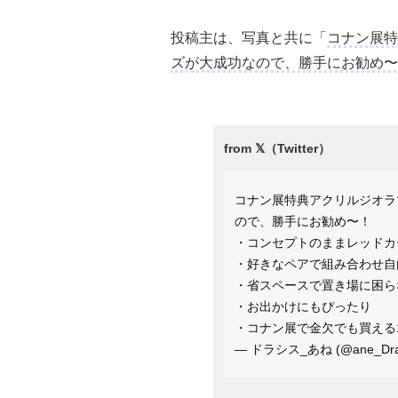
投稿主は、写真と共に「
コナン展特
ズが大成功なので、勝手にお勧め〜
コナン展特典アクリルジオラ
ので、勝手にお勧め〜！
・コンセプトのままレッドカ
・好きなペアで組み合わせ自
・省スペースで置き場に困ら
・お出かけにもぴったり
・コナン展で金欠でも買える
— ドラシス_あね (@ane_Dra