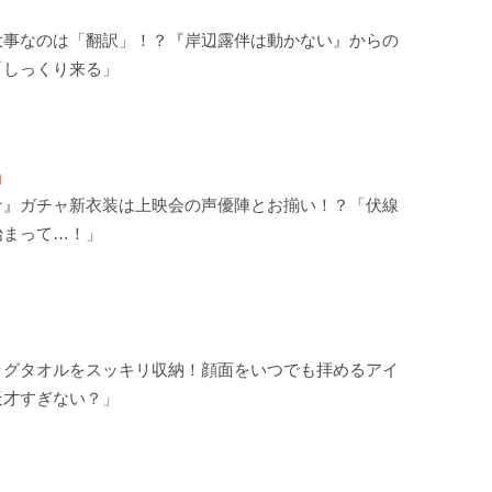
大事なのは「翻訳」！？『岸辺露伴は動かない』からの
「しっくり来る」
ナ』ガチャ新衣装は上映会の声優陣とお揃い！？「伏線
始まって…！」
ッグタオルをスッキリ収納！顔面をいつでも拝めるアイ
天才すぎない？」