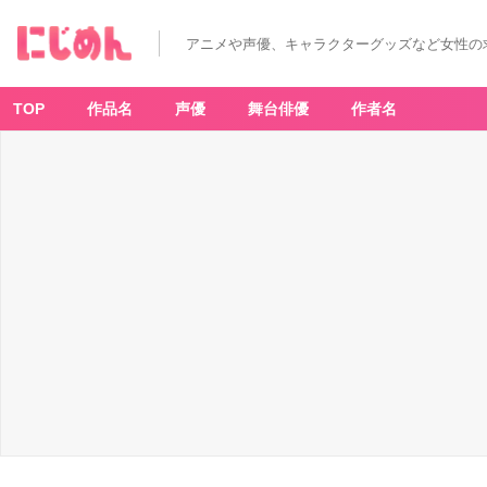
『鬼
太
郎
アニメや声優、キャラクターグッズなど女性の
誕
生
ゲ
ゲ
ゲ
TOP
作品名
声優
舞台俳優
作者名
の
謎』
長
田
幻
治
-
ア
ニ
メ
情
報
サ
イ
ト
に
じ
め
ん