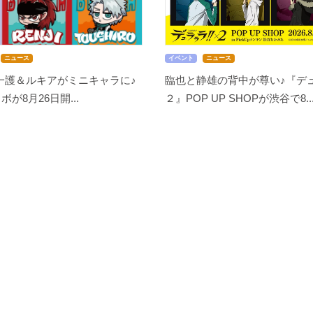
ニュース
イベント
ニュース
』一護＆ルキアがミニキャラに♪
臨也と静雄の背中が尊い♪『デュ
ボが8月26日開...
２』POP UP SHOPが渋谷で8..