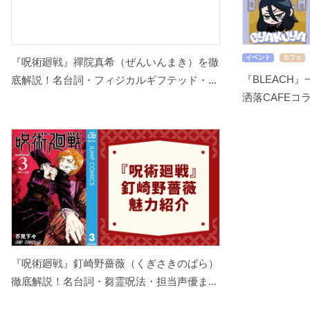
イベント
カフェ
『呪術廻戦』禪院真希（ぜんいんまき）を徹
『BLEACH
底解説！名台詞・フィジカルギフテッド・...
洒落CAFEコラ
『呪術廻戦』釘崎野薔薇（くぎさきのばら）
徹底解説！名台詞・芻霊呪法・担当声優ま...