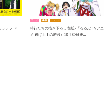
アニメ
書籍
ニュース
ラララ!!×
時行たちの描き下ろし表紙♪『るるぶ TVアニ
.
メ 逃げ上手の若君』10月30日発...