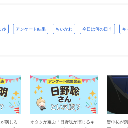
まゆ
アンケート結果
ちいかわ
今日は何の日？
キ
明が演じる
オタクが選ぶ「日野聡が演じるキ
畠中祐が