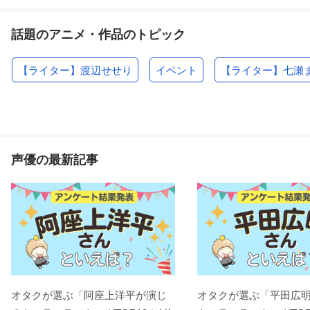
話題のアニメ・作品のトピック
【ライター】渡辺せせり
イベント
【ライター】七瀬
声優の最新記事
オタクが選ぶ「阿座上洋平が演じ
オタクが選ぶ「平田広