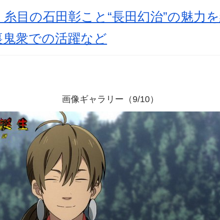
糸目の石田彰こと“長田幻治”の魅力
裏鬼衆での活躍など
画像ギャラリー（9/10）