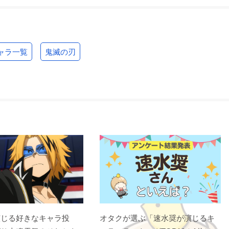
ャラ一覧
鬼滅の刃
演じる好きなキャラ投
オタクが選ぶ「速水奨が演じるキ