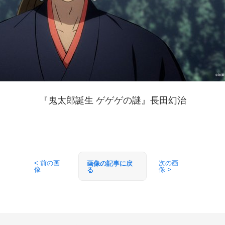
『鬼太郎誕生 ゲゲゲの謎』長田幻治
< 前の画
次の画
画像の記事に戻
像
像 >
る