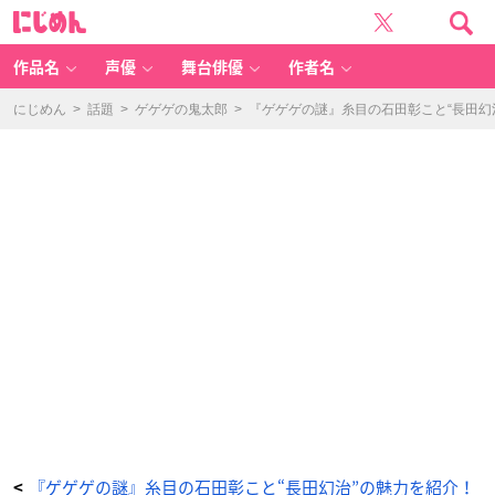
『鬼
に
太
じ
郎
め
誕
ん
生
ゲ
作品名
声優
舞台俳優
作者名
ゲ
ゲ
の
謎』
にじめん
>
話題
>
ゲゲゲの鬼太郎
>
『ゲゲゲの謎』糸目の石田彰こと“長田幻
公
式
X
記
念
イ
ラ
ス
ト
-
ア
ニ
メ
情
報
サ
イ
ト
に
じ
め
ん
『ゲゲゲの謎』糸目の石田彰こと“長田幻治”の魅力を紹介！
<