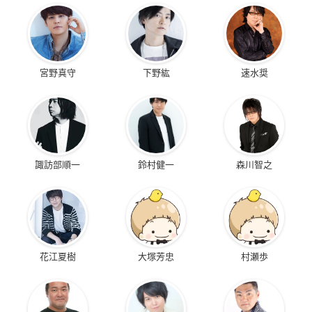
宮野真守
下野紘
速水奨
諏訪部順一
鈴村健一
森川智之
花江夏樹
大塚芳忠
村瀬歩