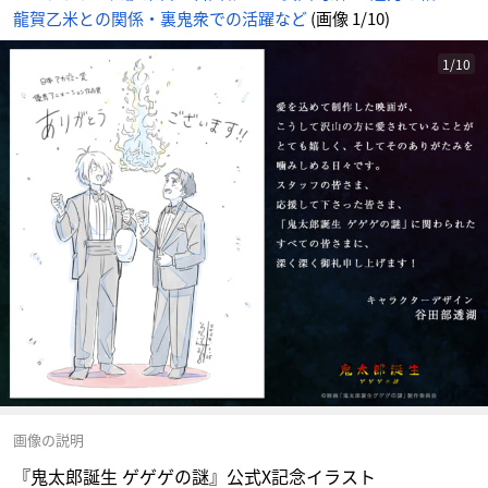
龍賀乙米との関係・裏鬼衆での活躍など
(画像 1/10)
1/10
画像の説明
『鬼太郎誕生 ゲゲゲの謎』公式X記念イラスト