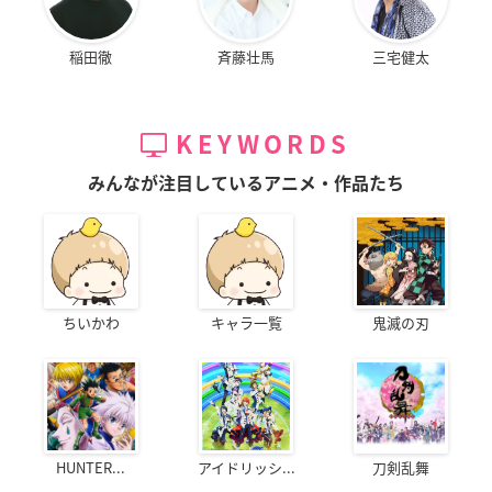
稲田徹
斉藤壮馬
三宅健太
KEYWORDS
みんなが注目しているアニメ・作品たち
ちいかわ
キャラ一覧
鬼滅の刃
HUNTER...
アイドリッシ...
刀剣乱舞