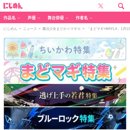
に
じ
め
ん
作品名
声優
舞台俳優
作者名
にじめん
>
ニュース
>
魔法少女まどか☆マギカ
> 「まどマギ×MAYLA」1