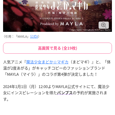
（引用：「MAYLA」
公式X
）
高画質で見る (全19枚)
人気アニメ『
魔法少女まどか☆マギカ
（まどマギ）』と、「体
温が2度あがる」がキャッチコピーのファッションブランド
「MAYLA（マイラ）」のコラボ第4弾が決定しました！
2024年1月1日（月）12:00よりMAYLA公式サイトにて、魔法少
女にインスピレーションを得た
の予約が実施されま
パンプス
す。