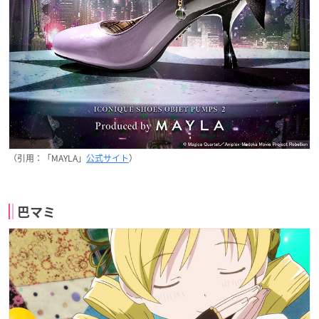
（引用：「MAYLA」
公式サイト
）
巴マミ