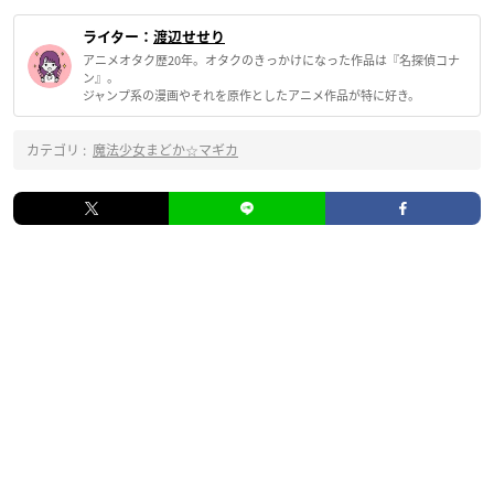
ライター：
渡辺せせり
アニメオタク歴20年。オタクのきっかけになった作品は『名探偵コナ
ン』。
ジャンプ系の漫画やそれを原作としたアニメ作品が特に好き。
カテゴリ :
魔法少女まどか☆マギカ