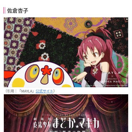
佐倉杏子
（引用：「MAYLA」
公式サイト
）