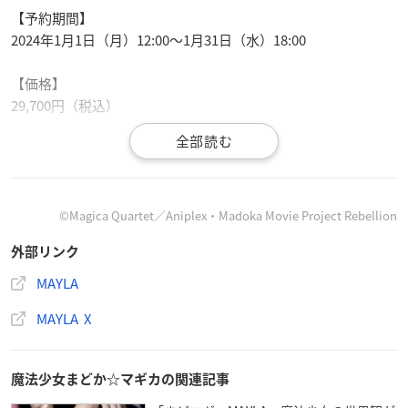
【予約期間】
2024年1月1日（月）12:00～1月31日（水）18:00
【価格】
29,700円（税込）
🎂 ⌒⌒⌒⌒⌒🎂
©Magica Quartet／Aniplex・Madoka Movie Project Rebellion
＼体温が2℃あがる 第4弾商品発売決定／
外部リンク
ナイトメアの浄化の儀式を行う
魔法少女たちをモチーフにしたパンプス👠
MAYLA
🎂 ⌒⌒⌒⌒⌒ 🎂
MAYLA X
▽2024年1月1日 販売開始
https://t.co/WZJH8vbNsn
#MAYL
A
#魔法少女まどかマギカ
#madoka_magica
pic.twitter.co
m/hDPfnGcQEq
魔法少女まどか☆マギカの関連記事
— MAYLA (@mayla_classic)
December 26, 2023