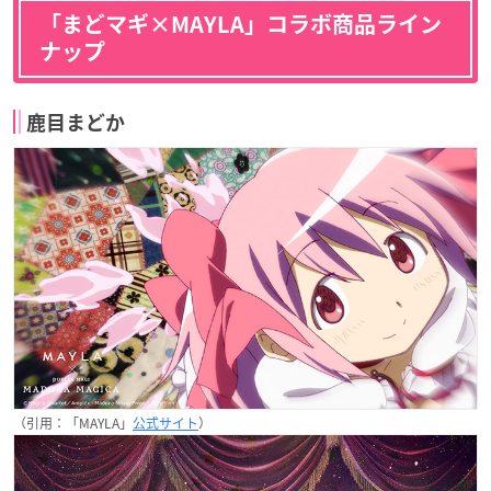
「まどマギ×MAYLA」コラボ商品ライン
ナップ
鹿目まどか
（引用：「MAYLA」
公式サイト
）