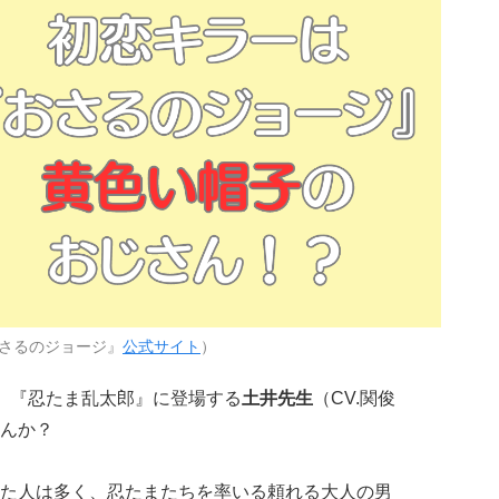
さるのジョージ』
公式サイト
）
、『忍たま乱太郎』に登場する
土井先生
（CV.関俊
んか？
た人は多く、忍たまたちを率いる頼れる大人の男