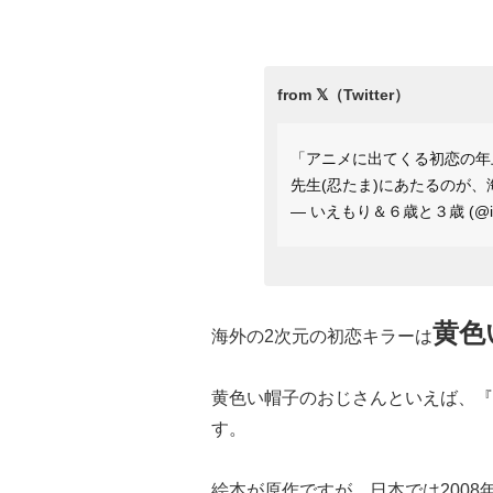
「アニメに出てくる初恋の年
先生(忍たま)にあたるのが
— いえもり＆６歳と３歳 (@ie
黄色
海外の2次元の初恋キラーは
黄色い帽子のおじさんといえば、『
す。
絵本が原作ですが、日本では2008