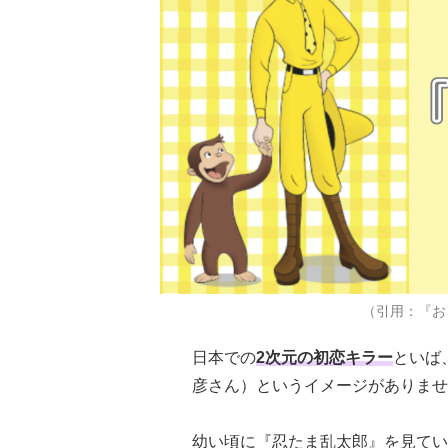
（引用：『お
日本での
2次元の初恋キラー
といば
彦さん）というイメージがありませ
幼い頃に『忍たま乱太郎』を見てい