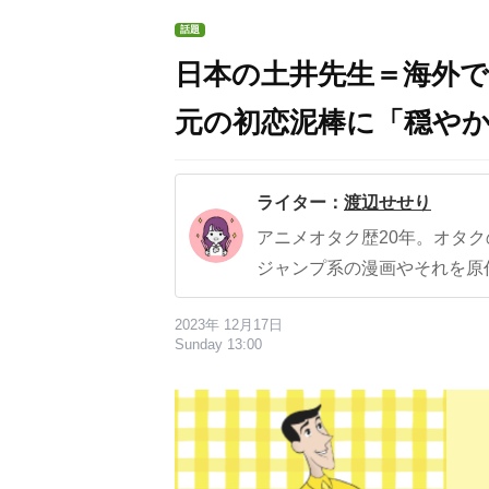
話題
日本の土井先生＝海外で
元の初恋泥棒に「穏や
ライター：
渡辺せせり
アニメオタク歴20年。オタ
ジャンプ系の漫画やそれを原
2023年 12月17日
Sunday 13:00