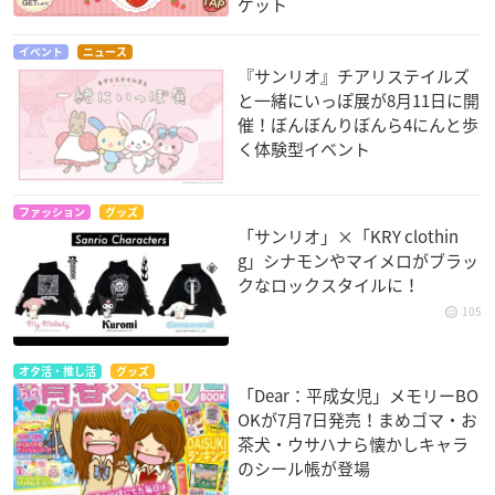
ゲット
イベント
ニュース
『サンリオ』チアリステイルズ
と一緒にいっぽ展が8月11日に開
催！ぼんぼんりぼんら4にんと歩
く体験型イベント
ファッション
グッズ
「サンリオ」×「KRY clothin
g」シナモンやマイメロがブラッ
クなロックスタイルに！
105
オタ活・推し活
グッズ
「Dear：平成女児」メモリーBO
OKが7月7日発売！まめゴマ・お
茶犬・ウサハナら懐かしキャラ
のシール帳が登場