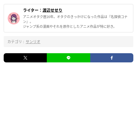
ライター：
渡辺せせり
アニメオタク歴20年。オタクのきっかけになった作品は『名探偵コナ
ン』。
ジャンプ系の漫画やそれを原作としたアニメ作品が特に好き。
カテゴリ :
サンリオ