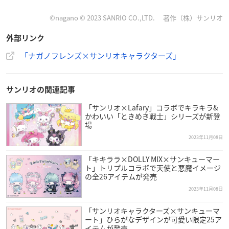
©nagano © 2023 SANRIO CO.,LTD. 著作（株）サンリオ
外部リンク
「ナガノフレンズ×サンリオキャラクターズ」
サンリオの関連記事
「サンリオ×Lafary」コラボでキラキラ&
かわいい「ときめき戦士」シリーズが新登
場
2023年11月08日
「キキララ×DOLLY MIX×サンキューマー
ト」トリプルコラボで天使と悪魔イメージ
の全26アイテムが発売
2023年11月08日
「サンリオキャラクターズ×サンキューマ
ート」ひらがなデザインが可愛い限定25ア
イテムが発売