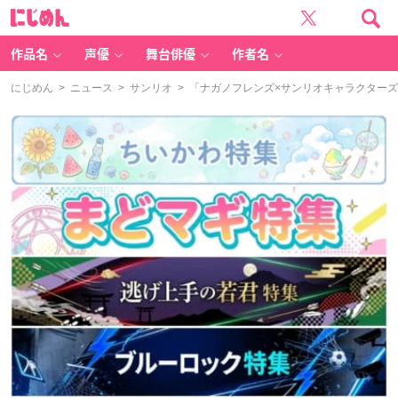
に
じ
め
ん
作品名
声優
舞台俳優
作者名
にじめん
>
ニュース
>
サンリオ
> 「ナガノフレンズ×サンリオキャラクターズ