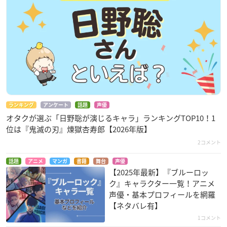
ランキング
アンケート
話題
声優
オタクが選ぶ「日野聡が演じるキャラ」ランキングTOP10！1
位は『鬼滅の刃』煉󠄁獄杏寿郎【2026年版】
2コメント
話題
アニメ
マンガ
書籍
舞台
声優
【2025年最新】『ブルーロッ
ク』キャラクター一覧！アニメ
声優・基本プロフィールを網羅
【ネタバレ有】
1コメント