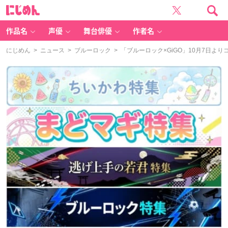
に
じ
め
ん
作品名
声優
舞台俳優
作者名
にじめん
>
ニュース
>
ブルーロック
> 「ブルーロック×GiGO」10月7日