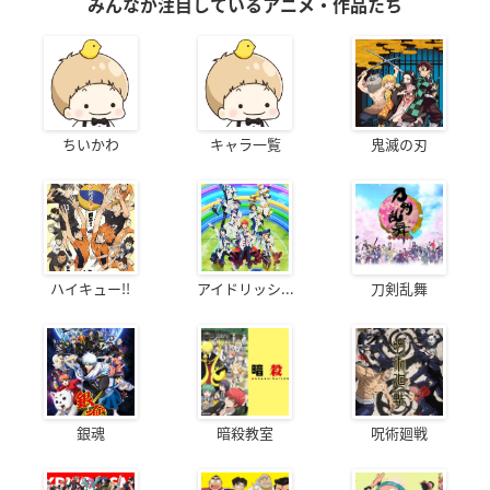
みんなが注目しているアニメ・作品たち
ちいかわ
キャラ一覧
鬼滅の刃
ハイキュー!!
アイドリッシ...
刀剣乱舞
銀魂
暗殺教室
呪術廻戦