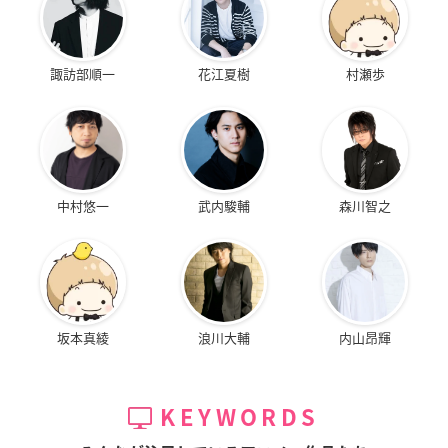
諏訪部順一
花江夏樹
村瀬歩
中村悠一
武内駿輔
森川智之
坂本真綾
浪川大輔
内山昂輝
KEYWORDS