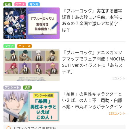
話題
アニメ
マンガ
『ブルーロック』実在する苗字
調査！あの珍しい名前、本当に
あるの？全国で激レアな苗字
は？
フェア
ニュース
『ブルーロック』アニメガ×ソ
フマップでフェア開催！MOCHA
SUIT ver.のイラストに「あらス
テキ」
1コメント
アンケート
話題
「糸目」の男性キャラクターと
いえばこの人！不二周助・白膠
木簓・市丸ギンらがランクイン
125コメント
ヒプノシスマイク 白膠木簓