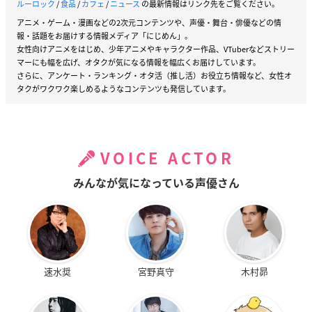
ルーロック
/
食品
/
カフェ
/
ニュース
の最新情報はリンク先をご覧ください。
アニメ・ゲーム・漫画などの2次元コンテンツや、声優・舞台・俳優などの情
報・話題をお届けする情報メディア「にじめん」。
女性向けアニメをはじめ、少年アニメやキャラクター作品、VTuberなどストリー
マーにも幅を広げ、オタクが気になる情報を幅広くお届けしています。
さらに、アンケート・ランキング・オタ活（推し活）お役立ち情報など、女性オ
タクがワクワク楽しめるようなコンテンツも発信しています。
VOICE ACTOR
みんなが気になっている声優さん
速水奨
宮野真守
木村昴