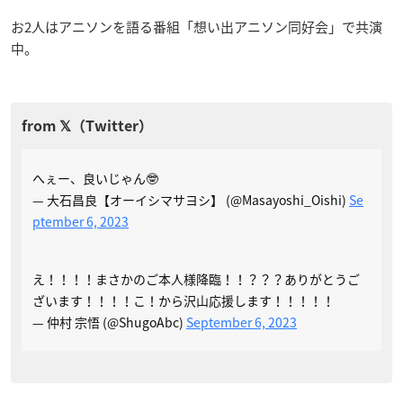
お2人はアニソンを語る番組「想い出アニソン同好会」で共演
中。
へぇー、良いじゃん🤓
— 大石昌良【オーイシマサヨシ】 (@Masayoshi_Oishi)
Se
ptember 6, 2023
え！！！！まさかのご本人様降臨！！？？？ありがとうご
ざいます！！！！こ！から沢山応援します！！！！！
— 仲村 宗悟 (@ShugoAbc)
September 6, 2023