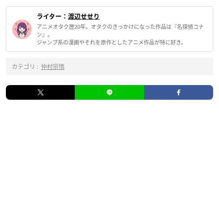
ライター：
渡辺せせり
アニメオタク歴20年。オタクのきっかけになった作品は『名探偵コナ
ン』。
ジャンプ系の漫画やそれを原作としたアニメ作品が特に好き。
カテゴリ :
仲村宗悟