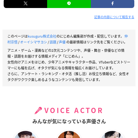
記事の内容について報告する
このページは
kusuguru株式会社
のにじめん編集部が作成・配信しています。
仲
村宗悟
/
オーイシマサヨシ
/
話題
/
声優
の最新情報はリンク先をご覧ください。
アニメ・ゲーム・漫画などの2次元コンテンツや、声優・舞台・俳優などの情
報・話題をお届けする情報メディア「にじめん」。
女性向けアニメをはじめ、少年アニメやキャラクター作品、VTuberなどストリー
マーにも幅を広げ、オタクが気になる情報を幅広くお届けしています。
さらに、アンケート・ランキング・オタ活（推し活）お役立ち情報など、女性オ
タクがワクワク楽しめるようなコンテンツも発信しています。
VOICE ACTOR
みんなが気になっている声優さん