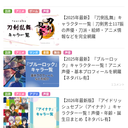
話題
アニメ
ゲーム
声優
【2025年最新】『刀剣乱舞』キ
ャラクター一覧｜刀剣男士117振
の声優・刀派・絵師・アニメ情
報などを完全網羅
話題
アニメ
マンガ
書籍
舞台
声優
【2025年最新】『ブルーロッ
ク』キャラクター一覧！アニメ
声優・基本プロフィールを網羅
【ネタバレ有】
1コメント
話題
アニメ
アプリ
声優
【2026年最新版】『アイドリッ
シュセブン（アイナナ）』キャ
ラクター一覧！声優・年齢・誕
生日まとめ【ネタバレ有】