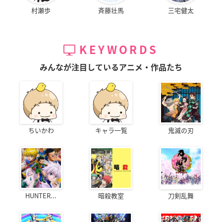
村瀬歩
斉藤壮馬
三宅健太
KEYWORDS
みんなが注目しているアニメ・作品たち
ちいかわ
キャラ一覧
鬼滅の刃
HUNTER...
暗殺教室
刀剣乱舞