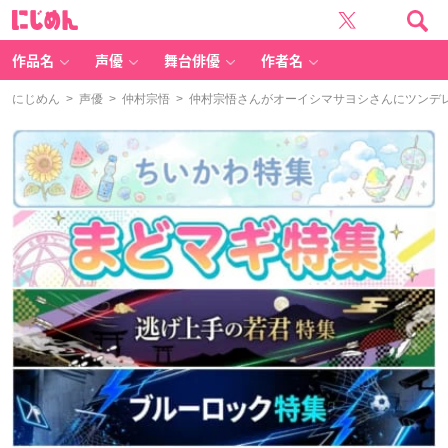
に
じ
め
ん
作品名
声優
舞台俳優
作者名
にじめん
>
声優
>
仲村宗悟
> 仲村宗悟さんがオーイシマサヨシさんにツンデ