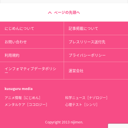
ページの先頭へ
にじめんについて
記事掲載について
お問い合わせ
プレスリリース送付先
利用規約
プライバシーポリシー
インフォマティブデータポリシ
運営会社
ー
kusuguru
media
アニメ情報［にじめん］
科学ニュース［ナゾロジー］
メンタルケア［ココロジー］
心理テスト［シンリ］
Copyright 2013 nijimen.