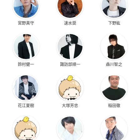
宮野真守
速水奨
下野紘
鈴村健一
諏訪部順一
森川智之
花江夏樹
大塚芳忠
稲田徹