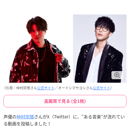
（引用：仲村宗悟さん
公式サイト
／オーイシマサヨシさん
公式サイト
）
高画質で見る (全1枚)
声優の
仲村宗悟
さんがX（Twitter）に、“ある音楽”が流れてい
る動画を投稿しました！