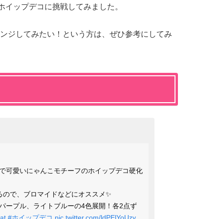
でホイップデコに挑戦してみました。
ンジしてみたい！という方は、ぜひ参考にしてみ
で可愛いにゃんこモチーフのホイップデコ硬化
るので、ブロマイドなどにオススメ✨️
パープル、ライトブルーの4色展開！各2点ず
at
#ホイップデコ
pic.twitter.com/ldPElYoUzy