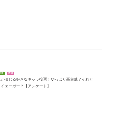
話題
声優
んが演じる好きなキャラ投票！やっぱり轟焦凍？それと
・イェーガー？【アンケート】