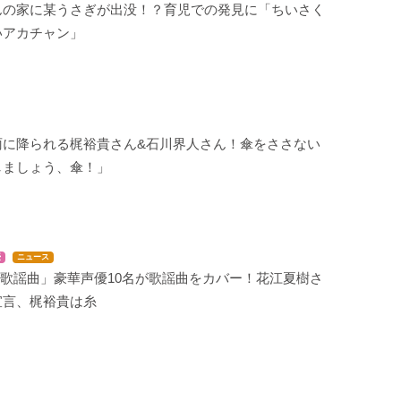
んの家に某うさぎが出没！？育児での発見に「ちいさく
いアカチャン」
雨に降られる梶裕貴さん&石川界人さん！傘をささない
しましょう、傘！」
優
ニュース
o歌謡曲」豪華声優10名が歌謡曲をカバー！花江夏樹さ
宣言、梶裕貴は糸