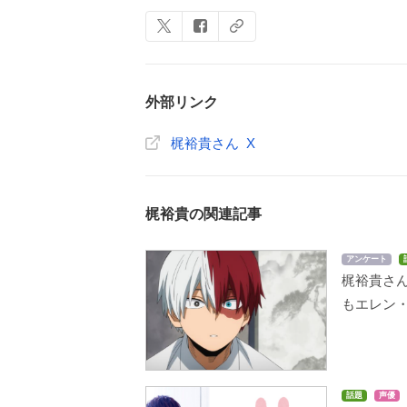
外部リンク
梶裕貴さん X
梶裕貴の関連記事
アンケート
梶裕貴さ
もエレン
話題
声優