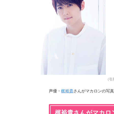
（引
声優・
梶裕貴
さんがマカロンの写真
梶裕貴さんがマカロ