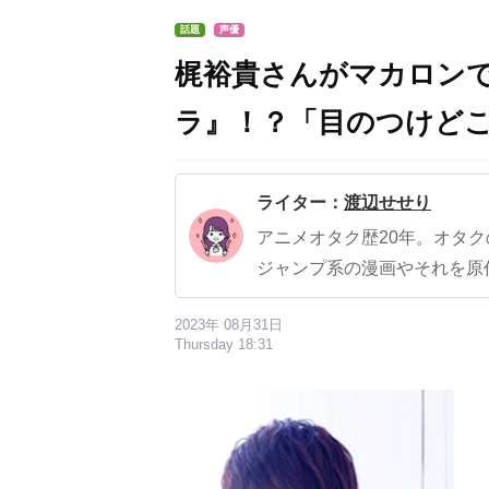
話題
声優
梶裕貴さんがマカロン
ラ』！？「目のつけど
ライター：
渡辺せせり
アニメオタク歴20年。オタ
ジャンプ系の漫画やそれを原
2023年 08月31日
Thursday 18:31