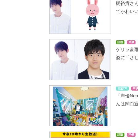
梶裕貴さ
てかわい
話題
声優
ゲリラ豪
姿に「さ
音楽CD
声
「声優Ne
んは関白
話題
声優