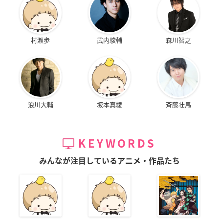
村瀬歩
武内駿輔
森川智之
浪川大輔
坂本真綾
斉藤壮馬
KEYWORDS
みんなが注目しているアニメ・作品たち