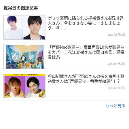
梶裕貴の関連記事
ゲリラ豪雨に降られる梶裕貴さん&石川界
人さん！傘をささない姿に「さしましょ
う、傘！」
2023年8月01日
「声優Neo歌謡曲」豪華声優10名が歌謡曲
をカバー！花江夏樹さんは関白宣言、梶裕
貴は糸
2023年7月20日
谷山紀章さんが下野紘さんの指を激写！梶
裕貴さんは“声優界で一番手が綺麗”！？
2023年7月19日
もっと見る