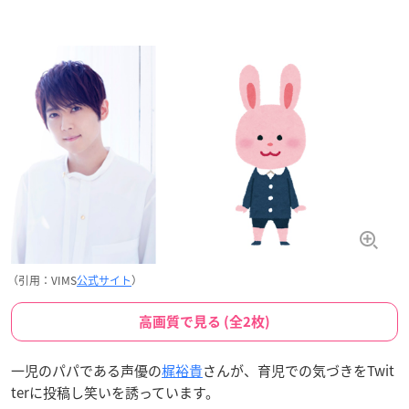
（引用：VIMS
公式サイト
）
高画質で見る (全2枚)
一児のパパである声優の
梶裕貴
さんが、育児での気づきをTwit
terに投稿し笑いを誘っています。