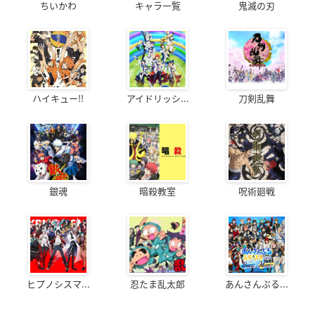
ちいかわ
キャラ一覧
鬼滅の刃
ハイキュー!!
アイドリッシ...
刀剣乱舞
銀魂
暗殺教室
呪術廻戦
ヒプノシスマ...
忍たま乱太郎
あんさんぶる...