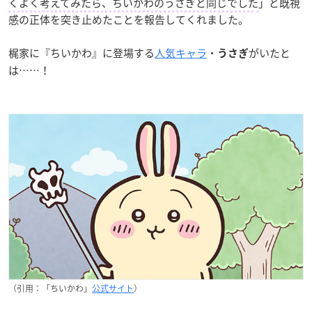
くよく考えてみたら、ちいかわのうさぎと同じでした
」と既視
感の正体を突き止めたことを報告してくれました。
梶家に『ちいかわ』に登場する
人気キャラ
・
がいたと
うさぎ
は……！
（引用：「ちいかわ」
公式サイト
）