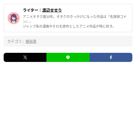
ライター：
渡辺せせり
アニメオタク歴20年。オタクのきっかけになった作品は『名探偵コナ
ン』。
ジャンプ系の漫画やそれを原作としたアニメ作品が特に好き。
カテゴリ :
梶裕貴