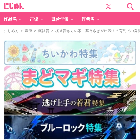
に
じ
め
ん
作品名
声優
舞台俳優
作者名
にじめん
>
声優
>
梶裕貴
> 梶裕貴さんの家に某うさぎが出没！？育児での発