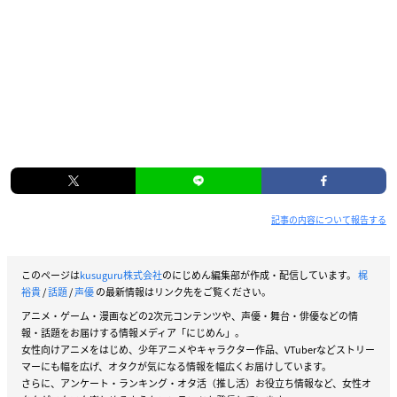
記事の内容について報告する
このページは
kusuguru株式会社
のにじめん編集部が作成・配信しています。
梶
裕貴
/
話題
/
声優
の最新情報はリンク先をご覧ください。
アニメ・ゲーム・漫画などの2次元コンテンツや、声優・舞台・俳優などの情
報・話題をお届けする情報メディア「にじめん」。
女性向けアニメをはじめ、少年アニメやキャラクター作品、VTuberなどストリー
マーにも幅を広げ、オタクが気になる情報を幅広くお届けしています。
さらに、アンケート・ランキング・オタ活（推し活）お役立ち情報など、女性オ