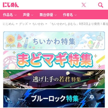
に
じ
め
ん
作品名
声優
舞台俳優
作者名
にじめん
>
グッズ
>
ちいかわ
> 「ちいかわ×しまむら」9月2日より発売！着