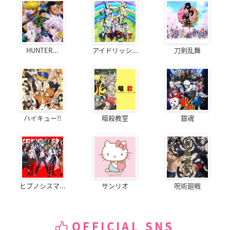
HUNTER...
アイドリッシ...
刀剣乱舞
ハイキュー!!
暗殺教室
銀魂
ヒプノシスマ...
サンリオ
呪術廻戦
OFFICIAL SNS