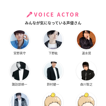
VOICE ACTOR
みんなが気になっている声優さん
宮野真守
下野紘
速水奨
諏訪部順一
鈴村健一
森川智之