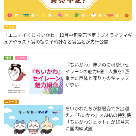
グッズ
「エニマイくじ ちいかわ」12月中旬発売予定！ジオラマフィギ
ュアやラスト賞の振り子時計など賞品名が先行公開
話題
アニメ
『ちいかわ』怖いのに可愛いセ
イレーンの魅力6選！人魚を2匹
乗せた巨体と喋り方のギャップ
が尊い
ニュース
ちいかわたちが制服姿でお出迎
え♪『ちいかわ』×ANAの特別機
「ちいかわジェット」が10月末
に国内線就航