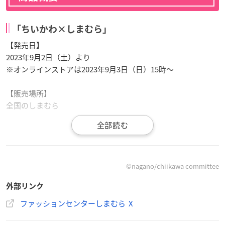
「ちいかわ×しまむら」
【発売日】
2023年9月2日（土）より
※オンラインストアは2023年9月3日（日）15時～
【販売場所】
全国のしまむら
9月2日(土)より、全国の
#しまむら
にて
#ちいかわ
のグッズ
©︎nagano/chiikawa committee
が発売✨
外部リンク
一部アイテムは9月3日(日)15時～オンラインストアにて販
売になります。
ファッションセンターしまむら X
※売り切れの際はご容赦ください