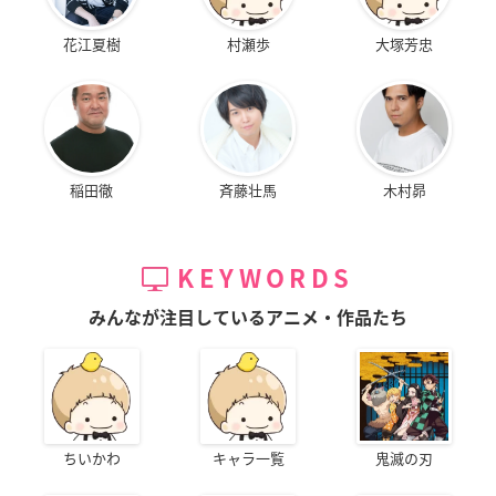
花江夏樹
村瀬歩
大塚芳忠
稲田徹
斉藤壮馬
木村昴
KEYWORDS
みんなが注目しているアニメ・作品たち
ちいかわ
キャラ一覧
鬼滅の刃