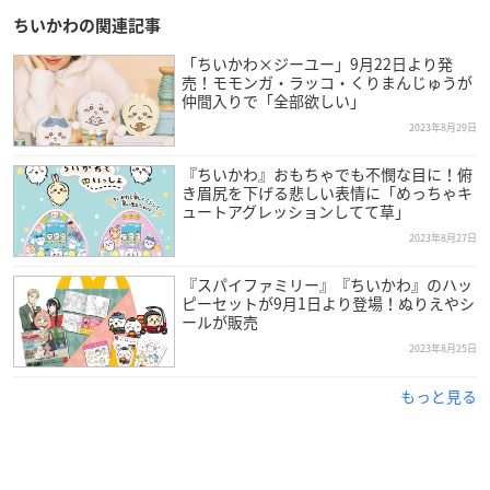
🔍店舗検索
https://t.co/Yt80r1FUN5
ちいかわの関連記事
💻オンラインストア
https://t.co/DgoxZt3Kd8
pic.twitter.co
m/7eB5Ieyn0S
「ちいかわ×ジーユー」9月22日より発
— ファッションセンターしまむら (@shimamura_gr)
Augu
売！モモンガ・ラッコ・くりまんじゅうが
仲間入りで「全部欲しい」
st 31, 2023
2023年8月29日
『ちいかわ』おもちゃでも不憫な目に！俯
き眉尻を下げる悲しい表情に「めっちゃキ
ュートアグレッションしてて草」
2023年8月27日
『スパイファミリー』『ちいかわ』のハッ
ピーセットが9月1日より登場！ぬりえやシ
ールが販売
2023年8月25日
もっと見る