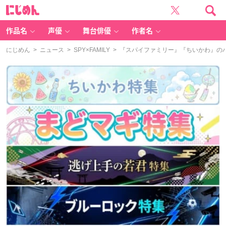
に
じ
め
ん
作品名
声優
舞台俳優
作者名
にじめん
>
ニュース
>
SPY×FAMILY
> 『スパイファミリー』『ちいかわ』の