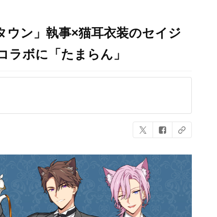
タウン」執事×猫耳衣装のセイジ
りコラボに「たまらん」