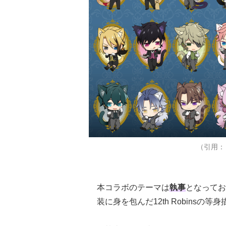
（引用：「
本コラボのテーマは
執事
となってお
装に身を包んだ12th Robinsの