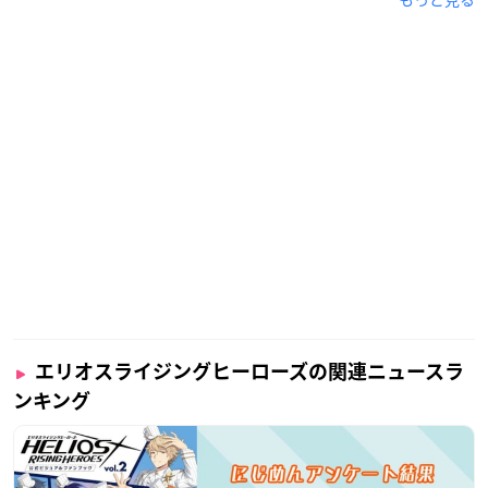
今回限定の特別企画のほか、
「HELIOS VOLTAGE MAX!!!!!PROJECT」に関する発表もあ
りますので、お見逃しなく🔥🔥🔥
▼▼配信URL▼▼
https://t.co/SE0p46BZng
https://t.co/RA
hjnIG8PJ
— エリオスライジングヒーローズ【公式】 (@helios_ch)
F
ebruary 1, 2023
エリオスライジングヒーローズの関連ニュースラ
ンキング