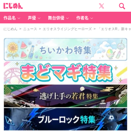
に
じ
め
ん
作品名
声優
舞台俳優
作者名
にじめん
>
ニュース
>
エリオスライジングヒーローズ
> 「エリオスR」新キ