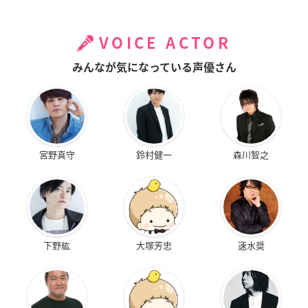
VOICE ACTOR
みんなが気になっている声優さん
宮野真守
鈴村健一
森川智之
下野紘
大塚芳忠
速水奨