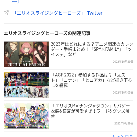
―」
「エリオスライジングヒーローズ」 Twitter
エリオスライジングヒーローズの関連記事
エリオスライジングヒーローズ
2023年はどれにする？アニメ関連のカレン
―Sing in the darkness―
ダー・手帳まとめ！「SPY×FAMILY」「ツ
ストーリーに登場する新『ヒーロー』4人をご紹介します！
イステ」など
——
#セイジ・スカイフォール
(CV:
#小林裕介
)
#ニコ
(CV:
#堀
2022年10月29日
江瞬
)
#ジュード・アレス
(CV:
#鈴木崚汰
)
#ビアンキ・ロウ
(C
「AGF 2022」参加する作品は？「文ス
V:
#田丸篤志
)
ト」「コナン」「ヒロアカ」など描き下ろ
——
#エリオスR
pic.twitter.com/2Io1DBlpXA
しを網羅
— エリオスライジングヒーローズ【公式】 (@helios_ch)
F
2022年10月05日
ebruary 1, 2023
「エリオスR×ナンジャタウン」サバゲー
衣装&猫耳が可愛すぎ！フード&グッズ解
禁
【お知らせ】
#エリオスR2・5周年
を記念した
#マンデーナ
2022年9月29日
イトヒーロー
特別生配信
配信中！
もっと見る