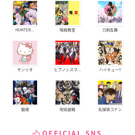
HUNTER...
暗殺教室
刀剣乱舞
サンリオ
ヒプノシスマ...
ハイキュー!!
銀魂
呪術廻戦
名探偵コナン
OFFICIAL SNS