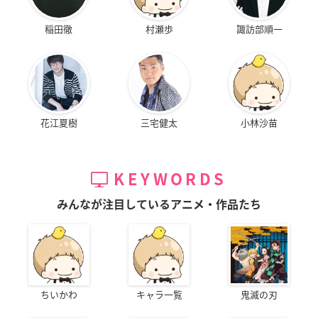
稲田徹
村瀬歩
諏訪部順一
花江夏樹
三宅健太
小林沙苗
KEYWORDS
みんなが注目しているアニメ・作品たち
ちいかわ
キャラ一覧
鬼滅の刃