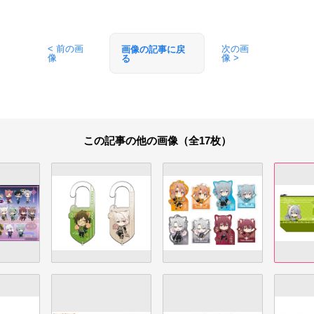
< 前の画
次の画
画像の記事に戻
像
像 >
る
この記事の他の画像（全17枚）