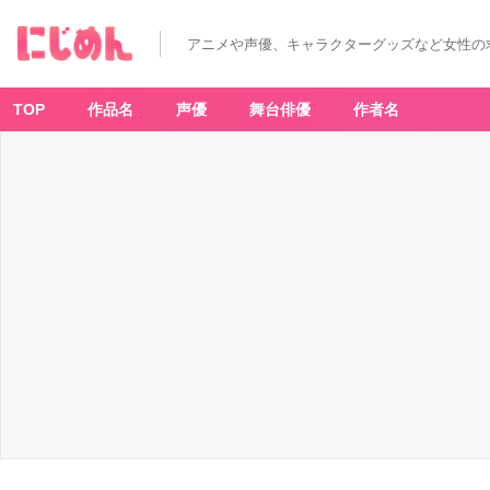
「ア
イ
ド
アニメや声優、キャラクターグッズなど女性の
リ
ッ
シ
ュ
セ
TOP
作品名
声優
舞台俳優
作者名
ブ
ン
in
N
A
M
J
A
T
O
W
N
～
8t
h
A
n
ni
v
er
s
ar
y
F
e
sti
v
al
～」
ミ
ニ
ポ
ー
チ
-