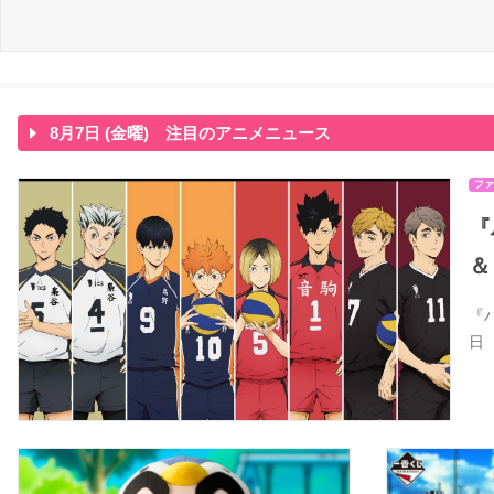
8月7日 (金曜) 注目のアニメニュース
ファ
『
＆
『
日