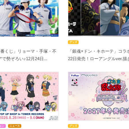
グッズ
一番くじ」リョーマ・手塚・不
「銀魂×ドン・キホーテ」コラ
勢ぞろい♪12月24日...
22日発売！ローアングルver.描き.
ョン
ニュース
グッズ