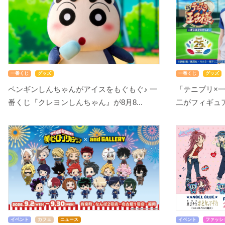
一番くじ
グッズ
一番くじ
グッズ
ペンギンしんちゃんがアイスをもぐもぐ♪ 一
「テニプリ×
番くじ『クレヨンしんちゃん』が8月8...
二がフィギュアで
イベント
カフェ
ニュース
イベント
ファッシ