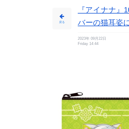
ア
ニ
メ
『アイナナ』1
情
報
サ
イ
バーの猫耳姿
ト
戻る
に
じ
め
ん
2023年 09月22日
Friday 14:44