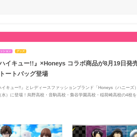
ッション
グッズ
ハイキュー!!』×Honeys コラボ商品が8月19
トートバッグ登場
ハイキュー!!』とレディースファッションブランド「Honeys（ハニーズ）
（水）に登場！烏野高校・音駒高校・梟谷学園高校・稲荷崎高校の4校