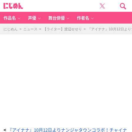
「ア
に
イ
じ
ド
め
リ
ん
ッ
シ
作品名
声優
舞台俳優
作者名
ュ
セ
ブ
ン
にじめん
>
ニュース
>
【ライター】渡辺せせり
>
『アイナナ』10月12日よ
in
N
A
M
J
A
T
O
W
N
～
8t
h
A
n
ni
v
er
s
ar
y
F
e
st
iv
al
～」
ト
ー
ト
バ
ッ
グ
-
『アイナナ』10月12日よりナンジャタウンコラボ！チャイナ
<
ア