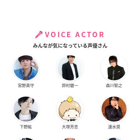
VOICE ACTOR
みんなが気になっている声優さん
宮野真守
鈴村健一
森川智之
下野紘
大塚芳忠
速水奨