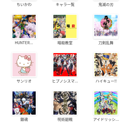
ちいかわ
キャラ一覧
鬼滅の刃
HUNTER...
暗殺教室
刀剣乱舞
サンリオ
ヒプノシスマ...
ハイキュー!!
銀魂
呪術廻戦
アイドリッシ...