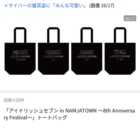
ニ
×サイバーの猫耳姿に「みんな可愛い」
(画像 16/17)
メ
情
報
サ
イ
16/17
ト
に
じ
め
ん
画像の説明
「アイドリッシュセブン in NAMJATOWN ～8th Anniversa
ry Festival～」トートバッグ