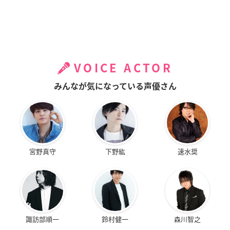
VOICE ACTOR
みんなが気になっている声優さん
宮野真守
下野紘
速水奨
諏訪部順一
鈴村健一
森川智之