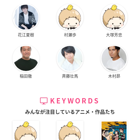
花江夏樹
村瀬歩
大塚芳忠
稲田徹
斉藤壮馬
木村昴
KEYWORDS
みんなが注目しているアニメ・作品たち