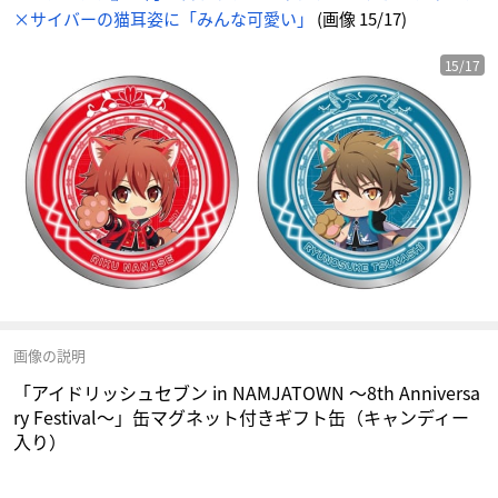
ギ
×サイバーの猫耳姿に「みんな可愛い」
(画像 15/17)
フ
ト
缶
（キ
ャ
15/17
ン
デ
ィ
ー
入
り）
-
ア
ニ
メ
情
報
サ
イ
ト
に
じ
め
ん
画像の説明
「アイドリッシュセブン in NAMJATOWN ～8th Anniversa
ry Festival～」缶マグネット付きギフト缶（キャンディー
入り）