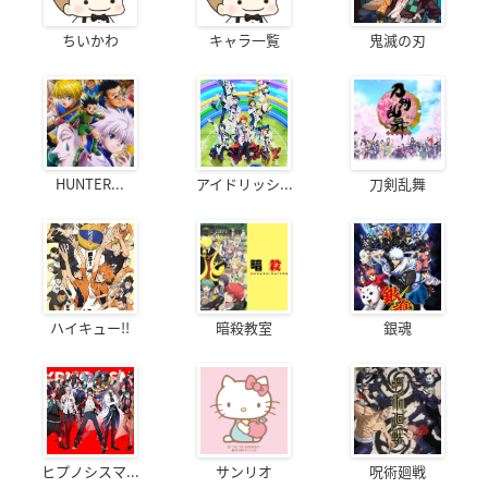
ちいかわ
キャラ一覧
鬼滅の刃
HUNTER...
アイドリッシ...
刀剣乱舞
ハイキュー!!
暗殺教室
銀魂
ヒプノシスマ...
サンリオ
呪術廻戦