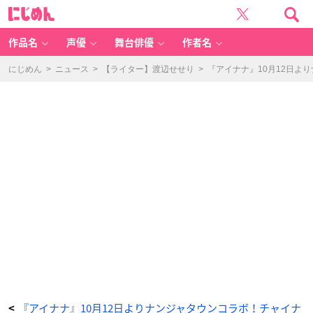
「ア
に
イ
じ
ド
め
リ
ん
ッ
シ
作品名
声優
舞台俳優
作者名
ュ
セ
ブ
ン
にじめん
>
ニュース
>
【ライター】渡辺せせり
>
『アイナナ』10月12日よ
in
N
A
M
J
A
T
O
W
N
～
8t
h
A
n
ni
v
er
s
ar
y
F
e
st
iv
al
～」
缶
マ
グ
ネ
ッ
ト
付
『アイナナ』10月12日よりナンジャタウンコラボ！チャイナ
<
き