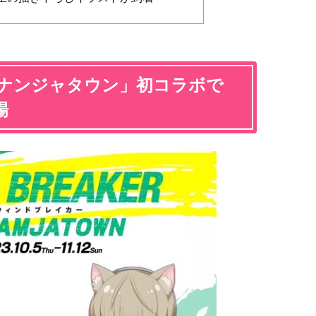
ER×ナンジャタウン」初コラボで
場