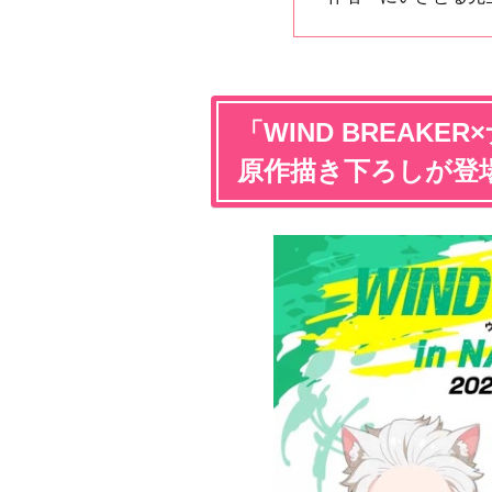
「WIND BREAK
原作描き下ろしが登