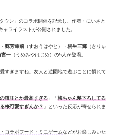
タウン」のコラボ開催を記念し、作者・にいさと
キャライラストが公開されました。
・
蘇芳隼飛
（すおうはやと）・
桐生三輝
（きりゅ
梅宮一
（うめみやはじめ）の5人が登場。
愛すぎますね。友人と遊園地で遊ぶことに慣れて
！
の猫耳とか最高すぎる
」「
梅ちゃん髪下ろしてる
る桜可愛すぎんか？
」といった反応が寄せられま
・コラボフード・ミニゲーム
などがお楽しみいた