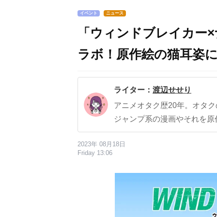
イベント
ニュース
「ウィンドブレイカー×
ラボ！原作絵の猫耳姿
ライター：
渡辺せせり
アニメオタク歴20年。オタ
ジャンプ系の漫画やそれを原
2023年 08月18日
Friday 13:06