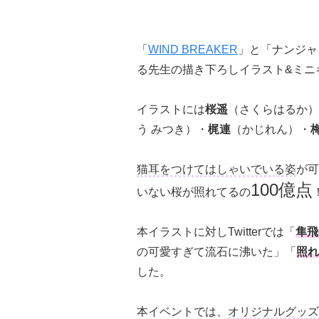
「
WIND BREAKER
」と「ナンジャ
る先生の描き下ろしイラスト&ミニ
イラストには
桜遥
（さくらはるか）
う みつき）・
梶連
（かじれん）・
猫耳をつけてはしゃいでいる姿
が可
100億点
いない桜が照れてるの
本イラストに対しTwitterでは「
隼飛
の可愛すぎて流石に沸いた」「
照れ
した。
本イベントでは、
オリジナルグッズ