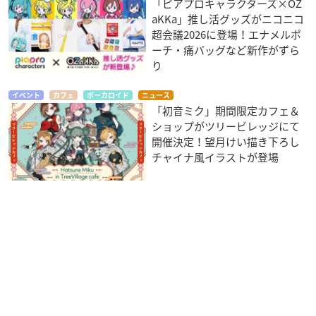
「ピアプロキャラクターズ×OZ
aKKa」推し活グッズがニコニコ
超会議2026に登場！エナメルポ
ーチ・痛バッグなど新作がずら
り
イベント
カフェ
ボーカロイド
ニュース
「初音ミク」期間限定カフェ＆
ショップがツリービレッジにて
開催決定！望月けい描き下ろし
チャイナ風イラストが登場