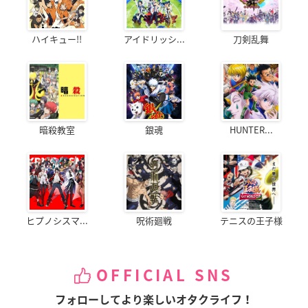
ハイキュー!!
アイドリッシ...
刀剣乱舞
暗殺教室
銀魂
HUNTER...
ヒプノシスマ...
呪術廻戦
テニスの王子様
OFFICIAL SNS
フォローしてより楽しいオタクライフ！