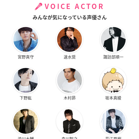
VOICE ACTOR
みんなが気になっている声優さん
宮野真守
速水奨
諏訪部順一
下野紘
木村昴
坂本真綾
浪川大輔
森川智之
花江夏樹