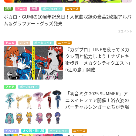
話題
アニメ
声優
ボーカロイド
ニュース
ボカロ・GUMIの10周年記念日！人気曲収録の豪華2枚組アルバ
ム＆グラフアートグッズ発売
2コメント
アニメ
カフェ
ボーカロイド
ニュース
『カゲプロ』LINEを使ってメカ
クシ団と協力しよう！ナゾトキ
街歩き「メカクシティクエストi
n江の島」開催
フェア
ボーカロイド
「初音ミク 2025 SUMMER」ア
ニメイトフェア開催！浴衣姿の
バーチャルシンガーたちが登場
イベント
オタ活・推し活
ボーカロイド
ニュース