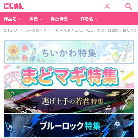
に
じ
め
ん
作品名
声優
舞台俳優
作者名
にじめん
>
ボーカロイド
> 「いーあるふぁんくらぶ」のボカロ絵師・ヨリさ