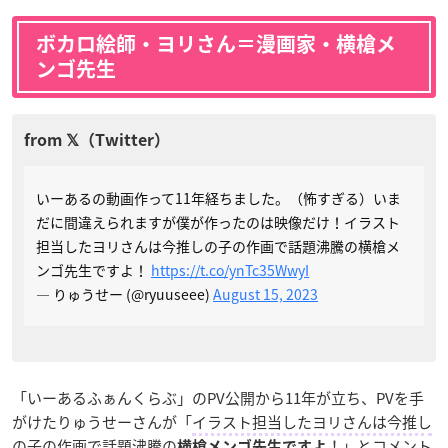
ボカロ絵師・ヨリさん＝漫画家・横槍メ
ンゴ先生
いーあるの動画作って11年経ちました。（怖すぎる）いま
だに間違えられますが僕が作ったのは映像だけ！イラスト
担当したヨリさんは今推しの子の作画で話題沸騰の横槍メ
ンゴ先生ですよ！
https://t.co/ynTc35WwyI
— りゅうせー (@ryuuseee)
August 15, 2023
「いーあるふぁんくらぶ」のPV公開から11年が立ち、PVを手
がけたりゅうせーさんが「
イラスト担当したヨリさんは今推し
の子の作画で話題沸騰の
！
」とコメント
横槍メンゴ先生ですよ