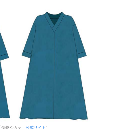
「倭物やカヤ」
公式サイト
）