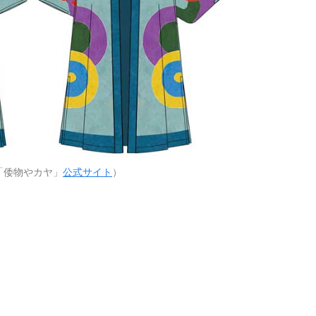
「倭物やカヤ」
公式サイト
）